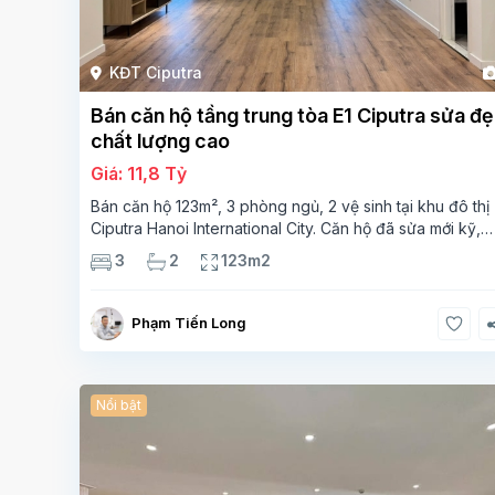
KĐT Ciputra
Bán căn hộ tầng trung tòa E1 Ciputra sửa đ
chất lượng cao
Giá: 11,8 Tỷ
Bán căn hộ 123m², 3 phòng ngủ, 2 vệ sinh tại khu đô thị
Ciputra Hanoi International City. Căn hộ đã sửa mới kỹ,
chất lượng cao, sàn gỗ, bếp hiện đại, không gian thoán
3
2
123m2
sáng. Thông tin căn hộ: Diện tích:
Phạm Tiến Long
Nổi bật