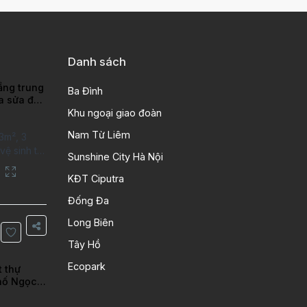
Danh sách
ầng trung
Ba Đình
ra sửa đẹp
ao
Khu ngoại giao đoàn
Nam Từ Liêm
3m², 3
ệ sinh tại
Sunshine City Hà Nội
putra Hanoi
City. Căn
KĐT Ciputra
 kỹ, chất
Đống Đa
n gỗ, bếp
ng gian
Long Biên
Thông tin
Tây Hồ
 tích:
Ecopark
t thự
hố Ngọc
iên