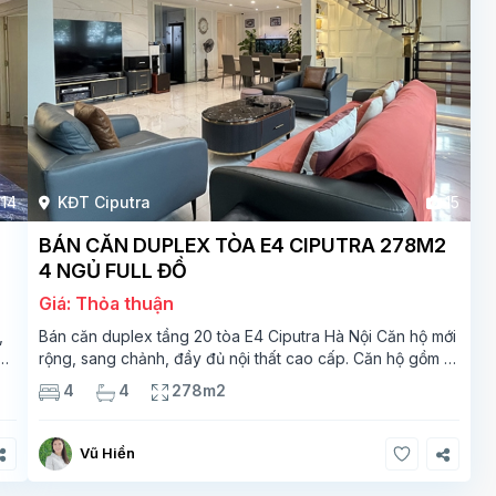
14
KĐT Ciputra
15
BÁN CĂN DUPLEX TÒA E4 CIPUTRA 278M2
4 NGỦ FULL ĐỒ
Giá: Thỏa thuận
,
Bán căn duplex tầng 20 tòa E4 Ciputra Hà Nội Căn hộ mới
rộng, sang chảnh, đầy đủ nội thất cao cấp. Căn hộ gồm 2
ắt
tầng. Tầng 1 rộng 142m2 bao gồm phòng khách, phòng
4
4
278m2
ăn, phòng bếp, 2 phòng ngủ,
Vũ Hiền