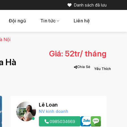
Danh sách đã lưu
Đội ngũ
Tin tức
Liên hệ
à Nội
Giá: 52tr/ tháng
a Hà
Chia Sẻ
Lê Loan
NV kinh doanh
0985034669