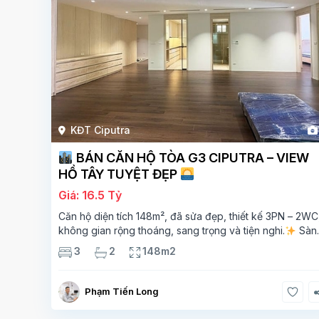
KĐT Ciputra
BÁN CĂN HỘ TÒA G3 CIPUTRA – VIEW
HỒ TÂY TUYỆT ĐẸP
Giá: 16.5 Tỷ
Căn hộ diện tích 148m², đã sửa đẹp, thiết kế 3PN – 2WC
không gian rộng thoáng, sang trọng và tiện nghi.
Sàn
gỗ cao cấp, ánh sáng tự nhiên chan hòa, view hồ Tây đ
3
2
148m2
giá – mang lại
Phạm Tiến Long