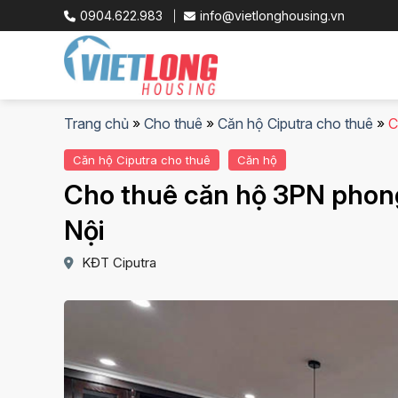
Skip
0904.622.983
info@vietlonghousing.vn
to
content
Trang chủ
»
Cho thuê
»
Căn hộ Ciputra cho thuê
»
C
Căn hộ Ciputra cho thuê
Căn hộ
Cho thuê căn hộ 3PN phong
Nội
KĐT Ciputra