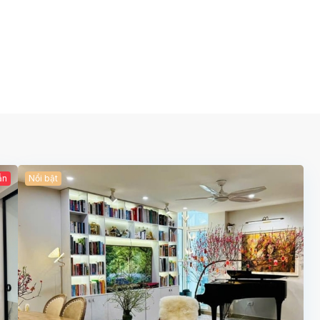
ẫn
Nổi bật