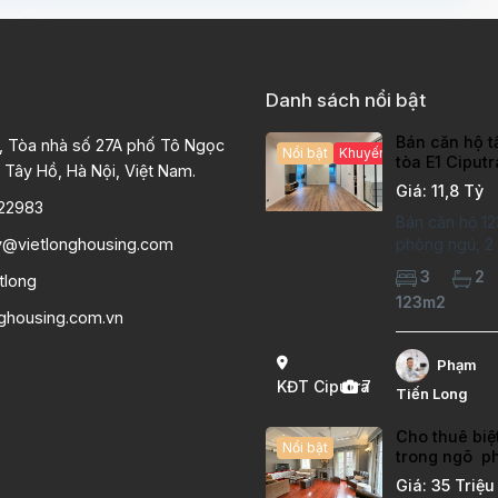
Danh sách nổi bật
Bán căn hộ t
, Tòa nhà số 27A phố Tô Ngọc
Nổi bật
Khuyến mại hấp dẫn
tòa E1 Ciput
 Tây Hồ, Hà Nội, Việt Nam.
chất lượng c
Giá: 11,8 Tỷ
22983
Bán căn hộ 12
y@vietlonghousing.com
phòng ngủ, 2 v
khu đô thị Ci
3
2
tlong
International 
123m2
hộ đã sửa mới
nghousing.com.vn
lượng cao, sà
hiện đại, khô
Phạm
thoáng sáng. 
KĐT Ciputra
7
Tiến Long
căn hộ: Diện
Cho thuê biệ
Nổi bật
trong ngõ p
Thụy Long B
Giá: 35 Triệu