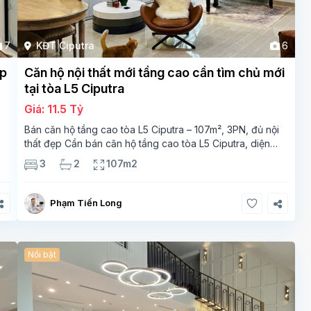
7
KĐT Ciputra
6
ẹp
Căn hộ nội thất mới tầng cao cần tìm chủ mới
tại tòa L5 Ciputra
Giá: 11.5 Tỷ
Bán căn hộ tầng cao tòa L5 Ciputra – 107m², 3PN, đủ nội
thất đẹp Cần bán căn hộ tầng cao tòa L5 Ciputra, diện
g
tích 107m², thiết kế 3 phòng ngủ – 2 vệ sinh, không gian
3
2
107m2
rộng thoáng. Căn
Phạm Tiến Long
Nổi bật