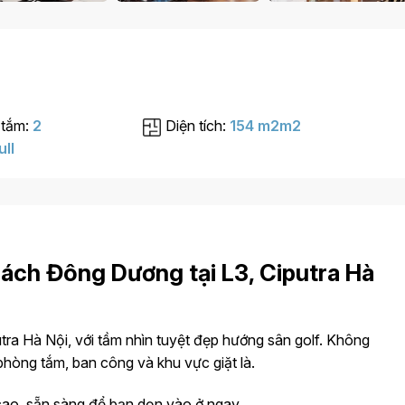
 tắm:
2
Diện tích:
154 m2m2
ull
ách Đông Dương tại L3, Ciputra Hà
tra Hà Nội, với tầm nhìn tuyệt đẹp hướng sân golf. Không
hòng tắm, ban công và khu vực giặt là.
 cao, sẵn sàng để bạn dọn vào ở ngay.