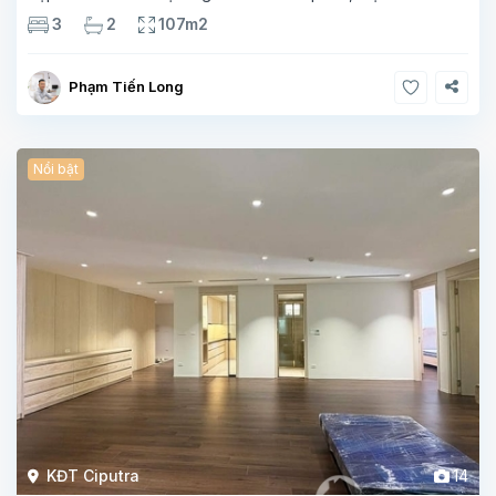
107m², thiết kế 3 phòng ngủ – 2 vệ sinh, không gian rộng
3
2
107m2
thoáng. Căn
Phạm Tiến Long
Nổi bật
KĐT Ciputra
14