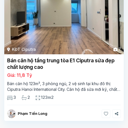
KĐT Ciputra
7
Bán căn hộ tầng trung tòa E1 Ciputra sửa đẹp
chất lượng cao
Giá: 11,8 Tỷ
Bán căn hộ 123m², 3 phòng ngủ, 2 vệ sinh tại khu đô thị
Ciputra Hanoi International City. Căn hộ đã sửa mới kỹ, chất
lượng cao, sàn gỗ, bếp hiện đại, không gian thoáng sáng.
3
2
123m2
Thông tin căn hộ: Diện tích:
Phạm Tiến Long