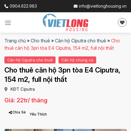
Skip
0904.622.983
info@vietlonghousing.vn
to
content
Trang chủ
»
Cho thuê
»
Căn hộ Ciputra cho thuê
»
Cho
thuê căn hộ 3pn tòa E4 Ciputra, 154 m2, full nội thất
Căn hộ Ciputra cho thuê
Căn hộ chung cư
Cho thuê căn hộ 3pn tòa E4 Ciputra,
154 m2, full nội thất
KĐT Ciputra
Giá: 22tr/ tháng
Chia Sẻ