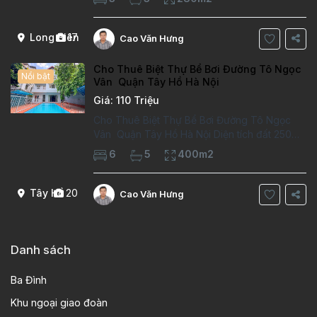
trường việt pháp Ngôi nhà được thiết kế theo
kiểu phát cổ,trong khu dân
Long Biên
17
Cao Văn Hưng
Cho Thuê Biệt Thự Bể Bơi Đường Tô Ngọc
Nổi bật
Vân Quận Tây Hồ Hà Nội
Giá: 110 Triệu
Cho Thuê Biệt Thự Bể Bơi Đường Tô Ngọc
Vân Quận Tây Hồ Hà Nội Diện tích đất 250m2
Diện tích xây dựng 100m2 Xây 4 tầng, 6
6
5
400m2
phòng ngủ 5 phòng tắm Tầng 1, , phòng
khách , phòng bếp-1wc Tầng 2, 2 phòng
Tây Hồ
20
Cao Văn Hưng
Danh sách
Ba Đình
Khu ngoại giao đoàn