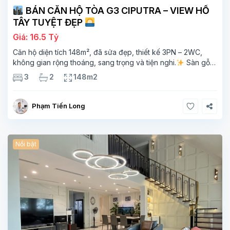
BÁN CĂN HỘ TÒA G3 CIPUTRA – VIEW HỒ
TÂY TUYỆT ĐẸP
Giá: 16.5 Tỷ
Căn hộ diện tích 148m², đã sửa đẹp, thiết kế 3PN – 2WC,
không gian rộng thoáng, sang trọng và tiện nghi.
Sàn gỗ
cao cấp, ánh sáng tự nhiên chan hòa, view hồ Tây đắt giá –
3
2
148m2
mang lại
Phạm Tiến Long
Nổi bật