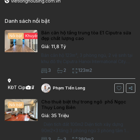
vietlonghousing.com.vn
Danh sách nổi bật
Bán căn hộ tầng trung tòa E1 Ciputra sửa
Nổi bật
Khuyến mại hấp dẫn
đẹp chất lượng cao
Giá: 11,8 Tỷ
Bán căn hộ 123m², 3 phòng ngủ, 2 vệ sinh tại
khu đô thị Ciputra Hanoi International City.
Căn hộ đã sửa mới kỹ, chất lượng cao, sàn
3
2
123m2
gỗ, bếp hiện đại, không gian thoáng sáng.
Thông tin căn hộ: Diện tích:
KĐT Ciputra
7
Phạm Tiến Long
Cho thuê biệt thự trong ngõ phố Ngọc
Nổi bật
Thụy Long Biên
Giá: 35 Triệu
Diện tích đất 100m2 Diện tích xây dựng
90m2x3 tầng 3 phòng ngủ 3 phòng tắm 1
phòng làm việc Vị trí ý tưởng 10 phút đi bộ tới
3
3
280m2