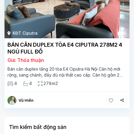
KĐT Ciputra
15
BÁN CĂN DUPLEX TÒA E4 CIPUTRA 278M2 4
NGỦ FULL ĐỒ
Giá: Thỏa thuận
Bán căn duplex tầng 20 tòa E4 Ciputra Hà Nội Căn hộ mới
rộng, sang chảnh, đầy đủ nội thất cao cấp. Căn hộ gồm 2
tầng. Tầng 1 rộng 142m2 bao gồm phòng khách, phòng ăn,
4
4
278m2
phòng bếp, 2 phòng ngủ,
Vũ Hiền
Tìm kiếm bất động sản