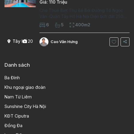
Giá: 110 Triệu
Cho Thuê Biệt Thự Bể Bơi Đường Tô Ngọc
Vân Quận Tây Hồ Hà Nội Diện tích đất 250m2
Diện tích xây dựng 100m2 Xây 4 tầng, 6
6
5
400m2
phòng ngủ 5 phòng tắm Tầng 1, , phòng
khách , phòng bếp-1wc Tầng 2, 2 phòng
Tây Hồ
20
Cao Văn Hưng
Danh sách
Ba Đình
Khu ngoại giao đoàn
Nam Từ Liêm
Sunshine City Hà Nội
KĐT Ciputra
Đống Đa