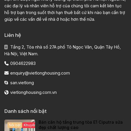
các đại lý và nhân viên hỗ trợ của chúng tôi cam kết liên tục
hỗ trợ bạn trong suốt thời hạn thuê bất cứ khi nào bạn cần trợ
giúp về các vấn đề về nhà ở hoặc hơn thế nữa.
Liên hệ
Tầng 2, Tòa nhà số 27A phố Tô Ngọc Vân, Quận Tây Hồ,
Hà Nội, Việt Nam.
0904622983
enquiry@vietlonghousing.com
san.vietlong
vietlonghousing.com.vn
Danh sách nổi bật
Bán căn hộ tầng trung tòa E1 Ciputra sửa
Nổi bật
Khuyến mại hấp dẫn
đẹp chất lượng cao