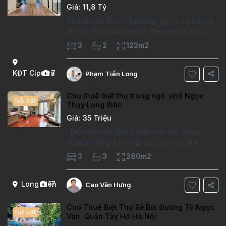
Giá: 11,8 Tỷ
Bán căn hộ 123m², 3 phòng ngủ, 2 vệ sinh tại
khu đô thị Ciputra Hanoi International City.
Căn hộ đã sửa mới kỹ, chất lượng cao, sàn
3
2
123m2
gỗ, bếp hiện đại, không gian thoáng sáng.
Thông tin căn hộ: Diện tích:
KĐT Ciputra
7
Phạm Tiến Long
Cho thuê biệt thự trong ngõ phố Ngọc
Nổi bật
Thụy Long Biên
Giá: 35 Triệu
Diện tích đất 100m2 Diện tích xây dựng
90m2x3 tầng 3 phòng ngủ 3 phòng tắm 1
phòng làm việc Vị trí ý tưởng 10 phút đi bộ tới
3
3
280m2
trường việt pháp Ngôi nhà được thiết kế theo
kiểu phát cổ,trong khu dân
Long Biên
17
Cao Văn Hưng
Cho Thuê Biệt Thự Bể Bơi Đường Tô Ngọc
Nổi bật
Vân Quận Tây Hồ Hà Nội