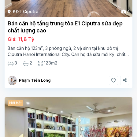
KĐT Ciputra
7
Bán căn hộ tầng trung tòa E1 Ciputra sửa đẹp
chất lượng cao
Giá: 11,8 Tỷ
Bán căn hộ 123m², 3 phòng ngủ, 2 vệ sinh tại khu đô thị
Ciputra Hanoi International City. Căn hộ đã sửa mới kỹ, chất
lượng cao, sàn gỗ, bếp hiện đại, không gian thoáng sáng.
3
2
123m2
Thông tin căn hộ: Diện tích:
Phạm Tiến Long
Nổi bật