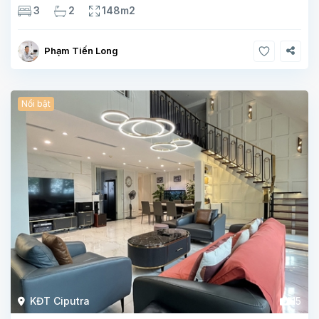
cao cấp, ánh sáng tự nhiên chan hòa, view hồ Tây đắt giá –
3
2
148m2
mang lại
Phạm Tiến Long
Nổi bật
KĐT Ciputra
15