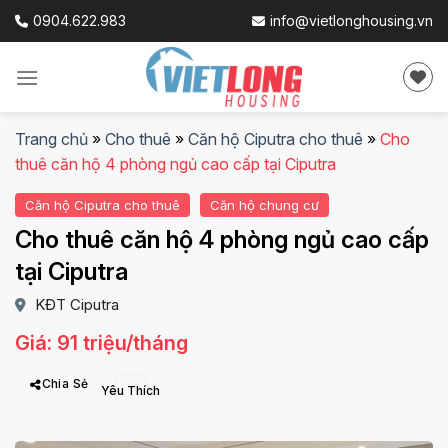
Skip
0904.622.983
info@vietlonghousing.vn
to
content
Trang chủ
»
Cho thuê
»
Căn hộ Ciputra cho thuê
»
Cho
thuê căn hộ 4 phòng ngủ cao cấp tại Ciputra
Căn hộ Ciputra cho thuê
Căn hộ chung cư
Cho thuê căn hộ 4 phòng ngủ cao cấp
tại Ciputra
KĐT Ciputra
Giá: 91 triệu/tháng
Chia Sẻ