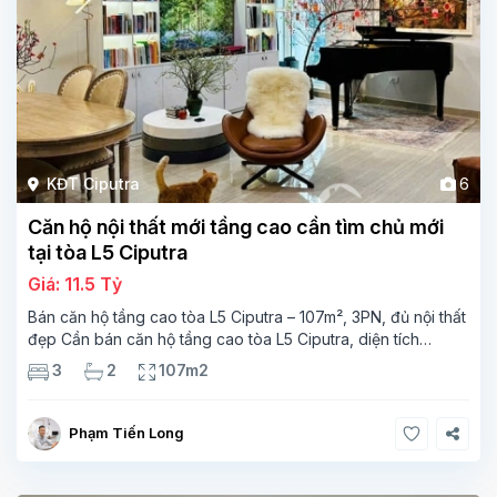
KĐT Ciputra
6
Căn hộ nội thất mới tầng cao cần tìm chủ mới
tại tòa L5 Ciputra
Giá: 11.5 Tỷ
Bán căn hộ tầng cao tòa L5 Ciputra – 107m², 3PN, đủ nội thất
đẹp Cần bán căn hộ tầng cao tòa L5 Ciputra, diện tích
107m², thiết kế 3 phòng ngủ – 2 vệ sinh, không gian rộng
3
2
107m2
thoáng. Căn
Phạm Tiến Long