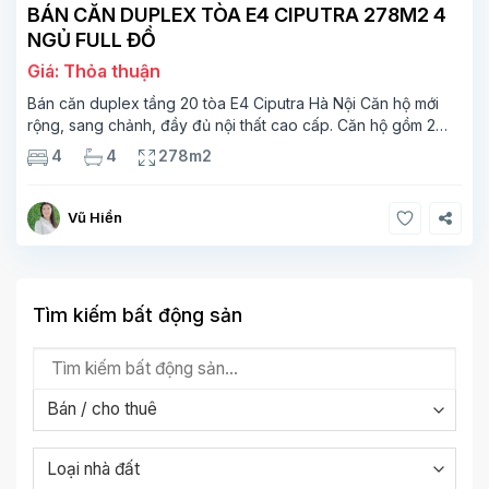
BÁN CĂN DUPLEX TÒA E4 CIPUTRA 278M2 4
NGỦ FULL ĐỒ
Giá: Thỏa thuận
Bán căn duplex tầng 20 tòa E4 Ciputra Hà Nội Căn hộ mới
rộng, sang chảnh, đầy đủ nội thất cao cấp. Căn hộ gồm 2
tầng. Tầng 1 rộng 142m2 bao gồm phòng khách, phòng ăn,
4
4
278m2
phòng bếp, 2 phòng ngủ,
Vũ Hiền
Tìm kiếm bất động sản