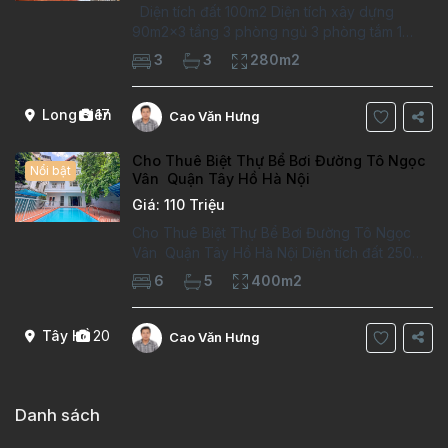
Diện tích đất 100m2 Diện tích xây dựng
90m2x3 tầng 3 phòng ngủ 3 phòng tắm 1
phòng làm việc Vị trí ý tưởng 10 phút đi bộ tới
3
3
280m2
trường việt pháp Ngôi nhà được thiết kế theo
kiểu phát cổ,trong khu dân
Long Biên
17
Cao Văn Hưng
Cho Thuê Biệt Thự Bể Bơi Đường Tô Ngọc
Nổi bật
Vân Quận Tây Hồ Hà Nội
Giá: 110 Triệu
Cho Thuê Biệt Thự Bể Bơi Đường Tô Ngọc
Vân Quận Tây Hồ Hà Nội Diện tích đất 250m2
Diện tích xây dựng 100m2 Xây 4 tầng, 6
6
5
400m2
phòng ngủ 5 phòng tắm Tầng 1, , phòng
khách , phòng bếp-1wc Tầng 2, 2 phòng
Tây Hồ
20
Cao Văn Hưng
Danh sách