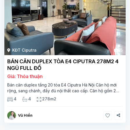
KĐT Ciputra
15
BÁN CĂN DUPLEX TÒA E4 CIPUTRA 278M2 4
NGỦ FULL ĐỒ
Giá: Thỏa thuận
Bán căn duplex tầng 20 tòa E4 Ciputra Hà Nội Căn hộ mới
rộng, sang chảnh, đầy đủ nội thất cao cấp. Căn hộ gồm 2
tầng. Tầng 1 rộng 142m2 bao gồm phòng khách, phòng ăn,
4
4
278m2
phòng bếp, 2 phòng ngủ,
Vũ Hiền