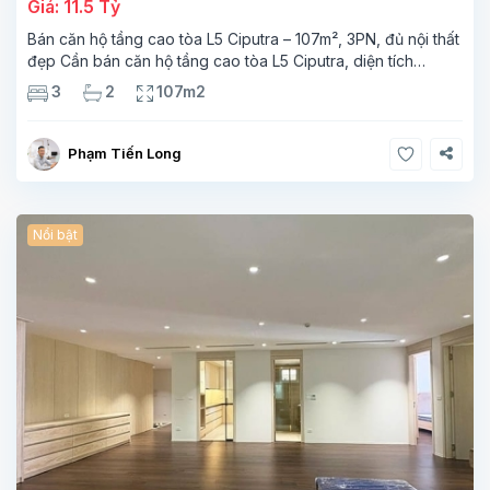
Giá: 11.5 Tỷ
Bán căn hộ tầng cao tòa L5 Ciputra – 107m², 3PN, đủ nội thất
đẹp Cần bán căn hộ tầng cao tòa L5 Ciputra, diện tích
107m², thiết kế 3 phòng ngủ – 2 vệ sinh, không gian rộng
3
2
107m2
thoáng. Căn
Phạm Tiến Long
Nổi bật