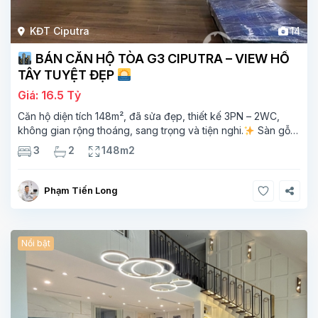
KĐT Ciputra
14
BÁN CĂN HỘ TÒA G3 CIPUTRA – VIEW HỒ
TÂY TUYỆT ĐẸP
Giá: 16.5 Tỷ
Căn hộ diện tích 148m², đã sửa đẹp, thiết kế 3PN – 2WC,
không gian rộng thoáng, sang trọng và tiện nghi.
Sàn gỗ
cao cấp, ánh sáng tự nhiên chan hòa, view hồ Tây đắt giá –
3
2
148m2
mang lại
Phạm Tiến Long
Nổi bật