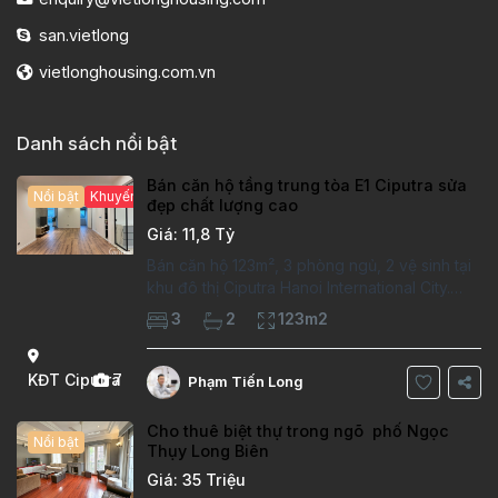
san.vietlong
vietlonghousing.com.vn
Danh sách nổi bật
Bán căn hộ tầng trung tòa E1 Ciputra sửa
Nổi bật
Khuyến mại hấp dẫn
đẹp chất lượng cao
Giá: 11,8 Tỷ
Bán căn hộ 123m², 3 phòng ngủ, 2 vệ sinh tại
khu đô thị Ciputra Hanoi International City.
Căn hộ đã sửa mới kỹ, chất lượng cao, sàn
3
2
123m2
gỗ, bếp hiện đại, không gian thoáng sáng.
Thông tin căn hộ: Diện tích:
KĐT Ciputra
7
Phạm Tiến Long
Cho thuê biệt thự trong ngõ phố Ngọc
Nổi bật
Thụy Long Biên
Giá: 35 Triệu