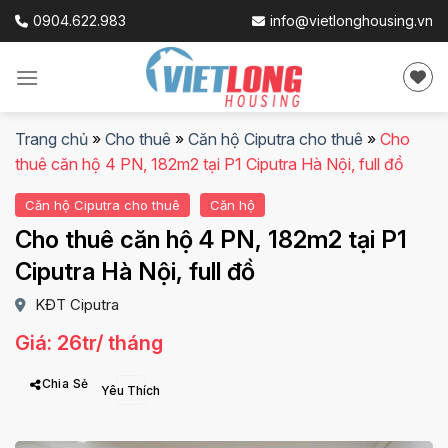
Skip
0904.622.983
info@vietlonghousing.vn
to
content
Trang chủ
»
Cho thuê
»
Căn hộ Ciputra cho thuê
»
Cho
thuê căn hộ 4 PN, 182m2 tại P1 Ciputra Hà Nội, full đồ
Căn hộ Ciputra cho thuê
Căn hộ
Cho thuê căn hộ 4 PN, 182m2 tại P1
Ciputra Hà Nội, full đồ
KĐT Ciputra
Giá: 26tr/ tháng
Chia Sẻ