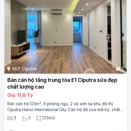
KĐT Ciputra
7
Bán căn hộ tầng trung tòa E1 Ciputra sửa đẹp
chất lượng cao
Giá: 11,8 Tỷ
Bán căn hộ 123m², 3 phòng ngủ, 2 vệ sinh tại khu đô thị
Ciputra Hanoi International City. Căn hộ đã sửa mới kỹ, chất
lượng cao, sàn gỗ, bếp hiện đại, không gian thoáng sáng.
3
2
123m2
Thông tin căn hộ: Diện tích: