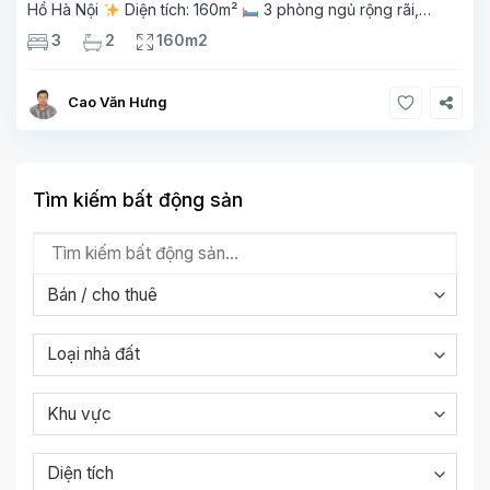
Hồ Hà Nội
Diện tích: 160m²
3 phòng ngủ rộng rãi,
thoáng sáng
2 phòng tắm tiện nghi
Bếp + phòng
3
2
160m2
khách hiện đại, ban công thoáng mát
Cao Văn Hưng
Tìm kiếm bất động sản