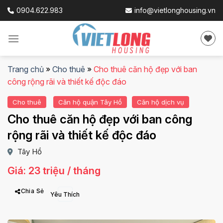
Skip
0904.622.983
info@vietlonghousing.vn
to
content
Trang chủ
»
Cho thuê
»
Cho thuê căn hộ đẹp với ban
công rộng rãi và thiết kế độc đáo
Cho thuê
Căn hộ quận Tây Hồ
Căn hộ dịch vụ
Cho thuê căn hộ đẹp với ban công
rộng rãi và thiết kế độc đáo
Tây Hồ
Giá: 23 triệu / tháng
Chia Sẻ