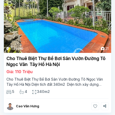
Tây Hồ
21
Cho Thuê Biệt Thự Bể Bơi Sân Vườn Đường Tô
Ngọc Vân Tây Hồ Hà Nội
Giá: 110 Triệu
Cho Thuê Biệt Thự Bể Bơi Sân Vườn Đường Tô Ngọc Vân
Tây Hồ Hà Nội Diện tích đất 340m2 Diện tích xây dựng
110m2 Xây 3 tầng, 5 phòng ngủ 4 phòng tắm Tầng 1, ,
5
4
340m2
phòng khách , phòng bếp-1wc Tầng 2, 3
Cao Văn Hưng