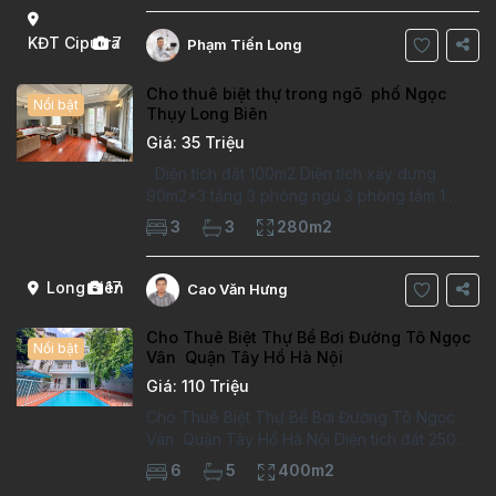
Thông tin căn hộ: Diện tích:
KĐT Ciputra
7
Phạm Tiến Long
Cho thuê biệt thự trong ngõ phố Ngọc
Nổi bật
Thụy Long Biên
Giá: 35 Triệu
Diện tích đất 100m2 Diện tích xây dựng
90m2x3 tầng 3 phòng ngủ 3 phòng tắm 1
phòng làm việc Vị trí ý tưởng 10 phút đi bộ tới
3
3
280m2
trường việt pháp Ngôi nhà được thiết kế theo
kiểu phát cổ,trong khu dân
Long Biên
17
Cao Văn Hưng
Cho Thuê Biệt Thự Bể Bơi Đường Tô Ngọc
Nổi bật
Vân Quận Tây Hồ Hà Nội
Giá: 110 Triệu
Cho Thuê Biệt Thự Bể Bơi Đường Tô Ngọc
Vân Quận Tây Hồ Hà Nội Diện tích đất 250m2
Diện tích xây dựng 100m2 Xây 4 tầng, 6
6
5
400m2
phòng ngủ 5 phòng tắm Tầng 1, , phòng