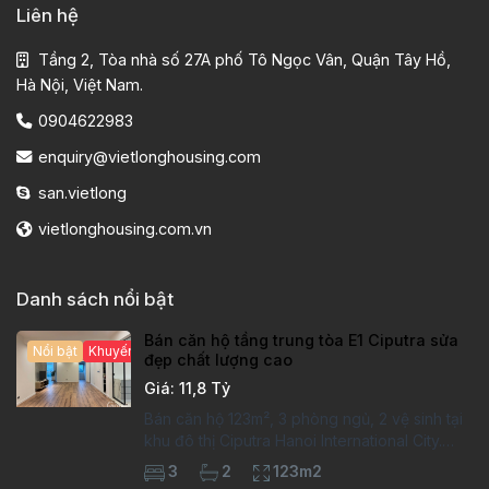
Liên hệ
Tầng 2, Tòa nhà số 27A phố Tô Ngọc Vân, Quận Tây Hồ,
Hà Nội, Việt Nam.
0904622983
enquiry@vietlonghousing.com
san.vietlong
vietlonghousing.com.vn
Danh sách nổi bật
Bán căn hộ tầng trung tòa E1 Ciputra sửa
Nổi bật
Khuyến mại hấp dẫn
đẹp chất lượng cao
Giá: 11,8 Tỷ
Bán căn hộ 123m², 3 phòng ngủ, 2 vệ sinh tại
khu đô thị Ciputra Hanoi International City.
Căn hộ đã sửa mới kỹ, chất lượng cao, sàn
3
2
123m2
gỗ, bếp hiện đại, không gian thoáng sáng.