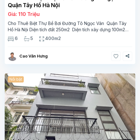
Quận Tây Hồ Hà Nội
Giá: 110 Triệu
Cho Thuê Biệt Thự Bể Bơi Đường Tô Ngọc Vân Quận Tây
Hồ Hà Nội Diện tích đất 250m2 Diện tích xây dựng 100m2
Xây 4 tầng, 6 phòng ngủ 5 phòng tắm Tầng 1, , phòng
6
5
400m2
khách , phòng bếp-1wc Tầng 2, 2 phòng
Cao Văn Hưng
Nổi bật