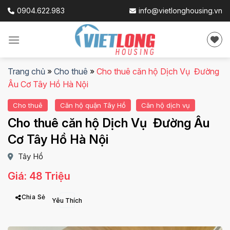
Skip
0904.622.983
info@vietlonghousing.vn
to
content
Trang chủ
»
Cho thuê
»
Cho thuê căn hộ Dịch Vụ Đường
Âu Cơ Tây Hồ Hà Nội
Cho thuê
Căn hộ quận Tây Hồ
Căn hộ dịch vụ
Cho thuê căn hộ Dịch Vụ Đường Âu
Cơ Tây Hồ Hà Nội
Tây Hồ
Giá: 48 Triệu
Chia Sẻ