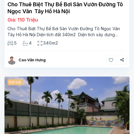
Cho Thuê Biệt Thự Bể Bơi Sân Vườn Đường Tô
Ngọc Vân Tây Hồ Hà Nội
Giá: 110 Triệu
Cho Thuê Biệt Thự Bể Bơi Sân Vườn Đường Tô Ngọc Vân
Tây Hồ Hà Nội Diện tích đất 340m2 Diện tích xây dựng
110m2 Xây 3 tầng, 5 phòng ngủ 4 phòng tắm Tầng 1, ,
5
4
340m2
phòng khách , phòng bếp-1wc Tầng 2, 3
Cao Văn Hưng
Nổi bật