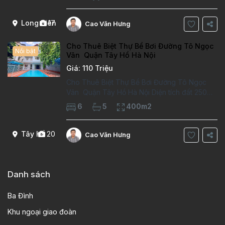
trường việt pháp Ngôi nhà được thiết kế theo
kiểu phát cổ,trong khu dân
Long Biên
17
Cao Văn Hưng
Cho Thuê Biệt Thự Bể Bơi Đường Tô Ngọc
Nổi bật
Vân Quận Tây Hồ Hà Nội
Giá: 110 Triệu
Cho Thuê Biệt Thự Bể Bơi Đường Tô Ngọc
Vân Quận Tây Hồ Hà Nội Diện tích đất 250m2
Diện tích xây dựng 100m2 Xây 4 tầng, 6
6
5
400m2
phòng ngủ 5 phòng tắm Tầng 1, , phòng
khách , phòng bếp-1wc Tầng 2, 2 phòng
Tây Hồ
20
Cao Văn Hưng
Danh sách
Ba Đình
Khu ngoại giao đoàn