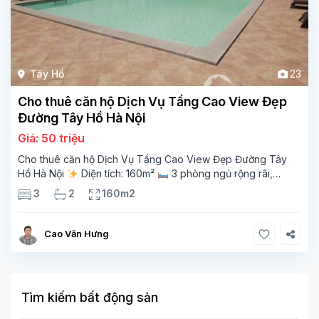
Tây Hồ
23
Cho thuê căn hộ Dịch Vụ Tầng Cao View Đẹp
Đường Tây Hồ Hà Nội
Giá: 50 triệu
Cho thuê căn hộ Dịch Vụ Tầng Cao View Đẹp Đường Tây
Hồ Hà Nội
Diện tích: 160m²
3 phòng ngủ rộng rãi,
thoáng sáng
2 phòng tắm tiện nghi
Bếp + phòng
3
2
160m2
khách hiện đại, ban công thoáng mát
Cao Văn Hưng
Tìm kiếm bất động sản