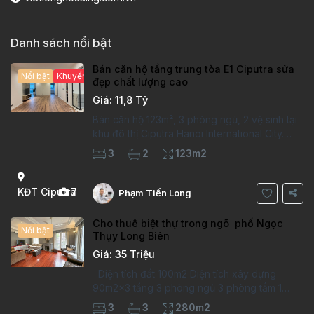
Danh sách nổi bật
Bán căn hộ tầng trung tòa E1 Ciputra sửa
Nổi bật
Khuyến mại hấp dẫn
đẹp chất lượng cao
Giá: 11,8 Tỷ
Bán căn hộ 123m², 3 phòng ngủ, 2 vệ sinh tại
khu đô thị Ciputra Hanoi International City.
Căn hộ đã sửa mới kỹ, chất lượng cao, sàn
3
2
123m2
gỗ, bếp hiện đại, không gian thoáng sáng.
Thông tin căn hộ: Diện tích:
KĐT Ciputra
7
Phạm Tiến Long
Cho thuê biệt thự trong ngõ phố Ngọc
Nổi bật
Thụy Long Biên
Giá: 35 Triệu
Diện tích đất 100m2 Diện tích xây dựng
90m2x3 tầng 3 phòng ngủ 3 phòng tắm 1
phòng làm việc Vị trí ý tưởng 10 phút đi bộ tới
3
3
280m2