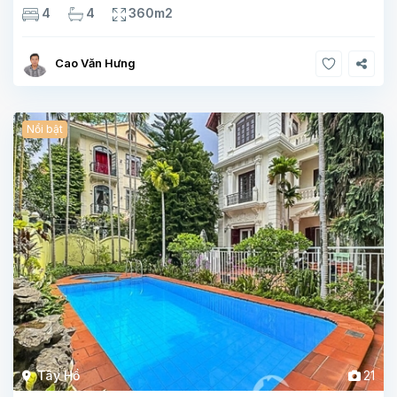
3 phòng tắm Tầng 1 – phòng bếp-1wc Tầng 2– phòng khách
4
4
360m2
, 1 phòng ngủ,1 phòng tắm Tầng 3- 2
Cao Văn Hưng
Nổi bật
Tây Hồ
21