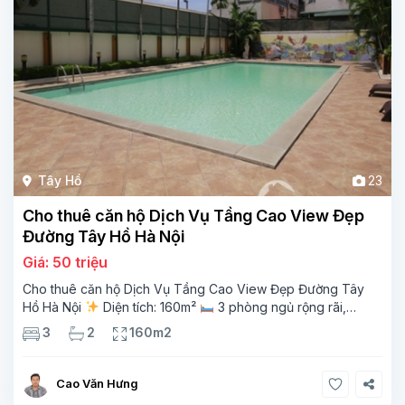
Tây Hồ
23
Cho thuê căn hộ Dịch Vụ Tầng Cao View Đẹp
Đường Tây Hồ Hà Nội
Giá: 50 triệu
Cho thuê căn hộ Dịch Vụ Tầng Cao View Đẹp Đường Tây
Hồ Hà Nội
Diện tích: 160m²
3 phòng ngủ rộng rãi,
thoáng sáng
2 phòng tắm tiện nghi
Bếp + phòng
3
2
160m2
khách hiện đại, ban công thoáng mát
Cao Văn Hưng