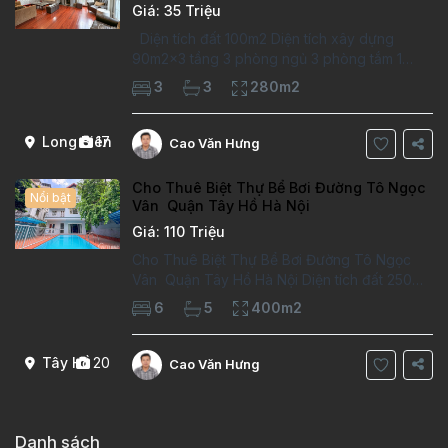
Giá: 35 Triệu
Diện tích đất 100m2 Diện tích xây dựng
90m2x3 tầng 3 phòng ngủ 3 phòng tắm 1
phòng làm việc Vị trí ý tưởng 10 phút đi bộ tới
3
3
280m2
trường việt pháp Ngôi nhà được thiết kế theo
kiểu phát cổ,trong khu dân
Long Biên
17
Cao Văn Hưng
Cho Thuê Biệt Thự Bể Bơi Đường Tô Ngọc
Nổi bật
Vân Quận Tây Hồ Hà Nội
Giá: 110 Triệu
Cho Thuê Biệt Thự Bể Bơi Đường Tô Ngọc
Vân Quận Tây Hồ Hà Nội Diện tích đất 250m2
Diện tích xây dựng 100m2 Xây 4 tầng, 6
6
5
400m2
phòng ngủ 5 phòng tắm Tầng 1, , phòng
khách , phòng bếp-1wc Tầng 2, 2 phòng
Tây Hồ
20
Cao Văn Hưng
Danh sách