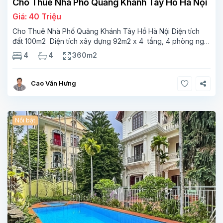
Cho Thuê Nhà Phố Quảng Khánh Tây Hồ Hà Nội
Giá: 40 Triệu
Cho Thuê Nhà Phố Quảng Khánh Tây Hồ Hà Nội Diện tích
đất 100m2 Diện tích xây dựng 92m2 x 4 tầng, 4 phòng ngủ
3 phòng tắm Tầng 1 – phòng bếp-1wc Tầng 2– phòng khách
4
4
360m2
, 1 phòng ngủ,1 phòng tắm Tầng 3- 2
Cao Văn Hưng
Nổi bật