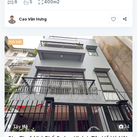
6
5
400m2
khách , phòng bếp-1wc Tầng 2, 2 phòng
Cao Văn Hưng
Nổi bật
Tây Hồ
24