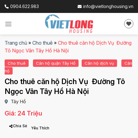
Skip
0904.622.983
info@vietlonghousing.vn
to
content
Trang chủ
»
Cho thuê
»
Cho thuê căn hộ Dịch Vụ Đường
Tô Ngọc Vân Tây Hồ Hà Nội
Cho thuê
Căn hộ quận Tây Hồ
Căn hộ dịch vụ
Căn
hộ
Cho thuê căn hộ Dịch Vụ Đường Tô
Ngọc Vân Tây Hồ Hà Nội
Tây Hồ
Giá: 24 Triệu
Chia Sẻ