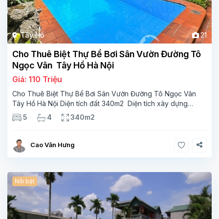
Tây Hồ
21
Cho Thuê Biệt Thự Bể Bơi Sân Vườn Đường Tô
Ngọc Vân Tây Hồ Hà Nội
Giá: 110 Triệu
Cho Thuê Biệt Thự Bể Bơi Sân Vườn Đường Tô Ngọc Vân
Tây Hồ Hà Nội Diện tích đất 340m2 Diện tích xây dựng
110m2 Xây 3 tầng, 5 phòng ngủ 4 phòng tắm Tầng 1, ,
5
4
340m2
phòng khách , phòng bếp-1wc Tầng 2, 3
Cao Văn Hưng
Nổi bật