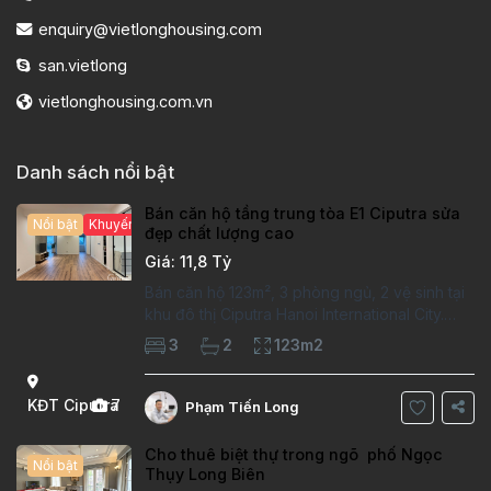
enquiry@vietlonghousing.com
san.vietlong
vietlonghousing.com.vn
Danh sách nổi bật
Bán căn hộ tầng trung tòa E1 Ciputra sửa
Nổi bật
Khuyến mại hấp dẫn
đẹp chất lượng cao
Giá: 11,8 Tỷ
Bán căn hộ 123m², 3 phòng ngủ, 2 vệ sinh tại
khu đô thị Ciputra Hanoi International City.
Căn hộ đã sửa mới kỹ, chất lượng cao, sàn
3
2
123m2
gỗ, bếp hiện đại, không gian thoáng sáng.
Thông tin căn hộ: Diện tích:
KĐT Ciputra
7
Phạm Tiến Long
Cho thuê biệt thự trong ngõ phố Ngọc
Nổi bật
Thụy Long Biên