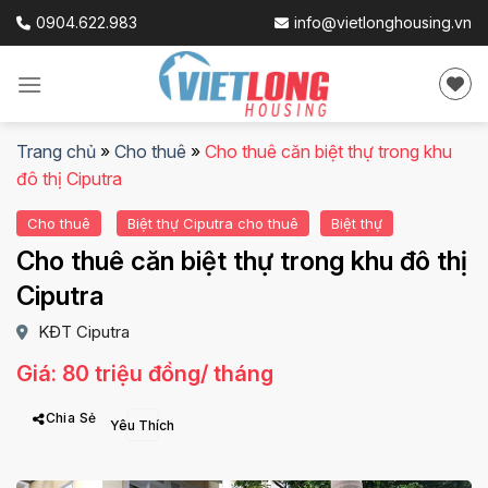
Skip
0904.622.983
info@vietlonghousing.vn
to
content
Trang chủ
»
Cho thuê
»
Cho thuê căn biệt thự trong khu
đô thị Ciputra
Cho thuê
Biệt thự Ciputra cho thuê
Biệt thự
Cho thuê căn biệt thự trong khu đô thị
Ciputra
KĐT Ciputra
Giá: 80 triệu đồng/ tháng
Chia Sẻ