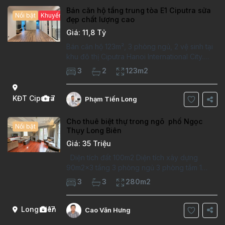
Bán căn hộ tầng trung tòa E1 Ciputra sửa
Nổi bật
Khuyến mại hấp dẫn
đẹp chất lượng cao
Giá: 11,8 Tỷ
Bán căn hộ 123m², 3 phòng ngủ, 2 vệ sinh tại
khu đô thị Ciputra Hanoi International City.
Căn hộ đã sửa mới kỹ, chất lượng cao, sàn
3
2
123m2
gỗ, bếp hiện đại, không gian thoáng sáng.
Thông tin căn hộ: Diện tích:
KĐT Ciputra
7
Phạm Tiến Long
Cho thuê biệt thự trong ngõ phố Ngọc
Nổi bật
Thụy Long Biên
Giá: 35 Triệu
Diện tích đất 100m2 Diện tích xây dựng
90m2x3 tầng 3 phòng ngủ 3 phòng tắm 1
phòng làm việc Vị trí ý tưởng 10 phút đi bộ tới
3
3
280m2
trường việt pháp Ngôi nhà được thiết kế theo
kiểu phát cổ,trong khu dân
Long Biên
17
Cao Văn Hưng