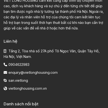
VIET LONG HOUSING cam kết cung cấp trình độ chuyên môn
cao, dịch vụ khách hàng và sự chú ý đến từng chi tiết để giúp
bạn tìm được ngôi nhà lý tưởng tại thành phố Hà Nội. Ngoài ra,
các đại lý và nhân viên hỗ trợ của chúng tôi cam kết liên tục
hỗ trợ bạn trong suốt thời hạn thuê bất cứ khi nào bạn cần trợ
giúp về các vấn đề về nhà ở hoặc hơn thế nữa.
Liên hệ
Tầng 2, Tòa nhà số 27A phố Tô Ngọc Vân, Quận Tây Hồ,
Hà Nội, Việt Nam.
0904622983
enquiry@vietlonghousing.com
san.vietlong
vietlonghousing.com.vn
Danh sách nổi bật