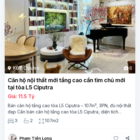
KĐT Ciputra
6
Căn hộ nội thất mới tầng cao cần tìm chủ mới
tại tòa L5 Ciputra
Giá: 11.5 Tỷ
Bán căn hộ tầng cao tòa L5 Ciputra – 107m², 3PN, đủ nội thất
đẹp Cần bán căn hộ tầng cao tòa L5 Ciputra, diện tích
107m², thiết kế 3 phòng ngủ – 2 vệ sinh, không gian rộng
3
2
107m2
thoáng. Căn
Phạm Tiến Long