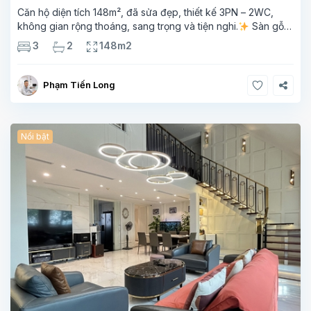
Căn hộ diện tích 148m², đã sửa đẹp, thiết kế 3PN – 2WC,
không gian rộng thoáng, sang trọng và tiện nghi.
Sàn gỗ
cao cấp, ánh sáng tự nhiên chan hòa, view hồ Tây đắt giá –
3
2
148m2
mang lại
Phạm Tiến Long
Nổi bật