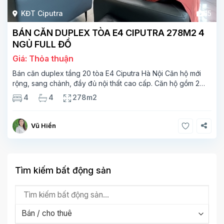
KĐT Ciputra
15
BÁN CĂN DUPLEX TÒA E4 CIPUTRA 278M2 4
NGỦ FULL ĐỒ
Giá: Thỏa thuận
Bán căn duplex tầng 20 tòa E4 Ciputra Hà Nội Căn hộ mới
rộng, sang chảnh, đầy đủ nội thất cao cấp. Căn hộ gồm 2
tầng. Tầng 1 rộng 142m2 bao gồm phòng khách, phòng ăn,
4
4
278m2
phòng bếp, 2 phòng ngủ,
Vũ Hiền
Tìm kiếm bất động sản