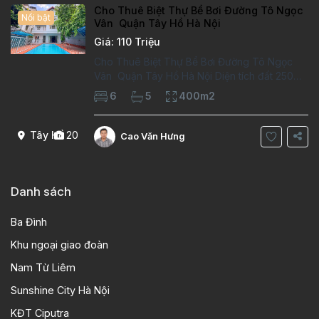
Cho Thuê Biệt Thự Bể Bơi Đường Tô Ngọc
Nổi bật
Vân Quận Tây Hồ Hà Nội
Giá: 110 Triệu
Cho Thuê Biệt Thự Bể Bơi Đường Tô Ngọc
Vân Quận Tây Hồ Hà Nội Diện tích đất 250m2
Diện tích xây dựng 100m2 Xây 4 tầng, 6
6
5
400m2
phòng ngủ 5 phòng tắm Tầng 1, , phòng
khách , phòng bếp-1wc Tầng 2, 2 phòng
Tây Hồ
20
Cao Văn Hưng
Danh sách
Ba Đình
Khu ngoại giao đoàn
Nam Từ Liêm
Sunshine City Hà Nội
KĐT Ciputra