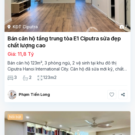
KĐT Ciputra
7
Bán căn hộ tầng trung tòa E1 Ciputra sửa đẹp
chất lượng cao
Giá: 11,8 Tỷ
Bán căn hộ 123m², 3 phòng ngủ, 2 vệ sinh tại khu đô thị
Ciputra Hanoi International City. Căn hộ đã sửa mới kỹ, chất
lượng cao, sàn gỗ, bếp hiện đại, không gian thoáng sáng.
3
2
123m2
Thông tin căn hộ: Diện tích:
Phạm Tiến Long
Nổi bật