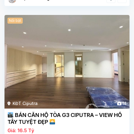
Nổi bật
KĐT Ciputra
14
BÁN CĂN HỘ TÒA G3 CIPUTRA – VIEW HỒ
TÂY TUYỆT ĐẸP
Giá: 16.5 Tỷ