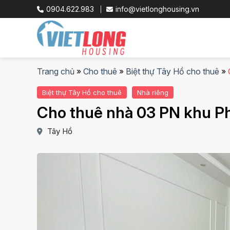
Skip
0904.622.983
info@vietlonghousing.vn
to
content
Trang chủ
»
Cho thuê
»
Biệt thự Tây Hồ cho thuê
»
Biệt thự Tây Hồ cho thuê
Nhà riêng
Cho thuê nhà 03 PN khu Ph
Tây Hồ