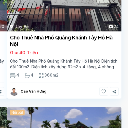
20
Tây Hồ
24
Cho Thuê Nhà Phố Quảng Khánh Tây Hồ Hà
Nội
Giá: 40 Triệu
ây
Cho Thuê Nhà Phố Quảng Khánh Tây Hồ Hà Nội Diện tích
m2
đất 100m2 Diện tích xây dựng 92m2 x 4 tầng, 4 phòng
ngủ 3 phòng tắm Tầng 1 – phòng bếp-1wc Tầng 2–
4
4
360m2
phòng khách , 1 phòng ngủ,1 phòng tắm Tầng 3- 2
Cao Văn Hưng
Nổi bật