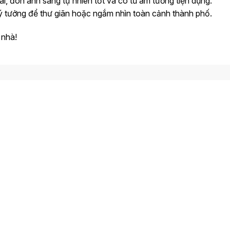
ái, đón ánh sáng tự nhiên tốt và có tủ âm tường tiện dụng.
ý tưởng để thư giãn hoặc ngắm nhìn toàn cảnh thành phố.
 nhà!