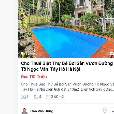
Tây Hồ
Cho Thuê Biệt Thự Bể Bơi Sân Vườn Đường
Tô Ngọc Vân Tây Hồ Hà Nội
Giá: 110 Triệu
Cho Thuê Biệt Thự Bể Bơi Sân Vườn Đường Tô Ngọc V
Tây Hồ Hà Nội Diện tích đất 340m2 Diện tích xây dựng
110m2 Xây 3 tầng, 5 phòng ngủ 4 phòng tắm Tầng 1, ,
5
4
340m2
phòng khách , phòng bếp-1wc Tầng 2, 3
Cao Văn Hưng