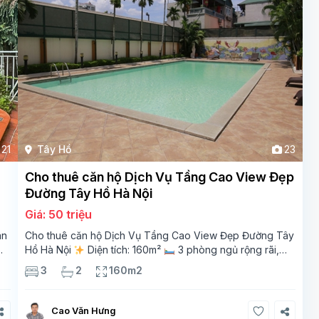
21
Tây Hồ
23
Cho thuê căn hộ Dịch Vụ Tầng Cao View Đẹp
Đường Tây Hồ Hà Nội
Giá: 50 triệu
ân
Cho thuê căn hộ Dịch Vụ Tầng Cao View Đẹp Đường Tây
Hồ Hà Nội
Diện tích: 160m²
3 phòng ngủ rộng rãi,
thoáng sáng
2 phòng tắm tiện nghi
Bếp + phòng
3
2
160m2
khách hiện đại, ban công thoáng mát
Cao Văn Hưng