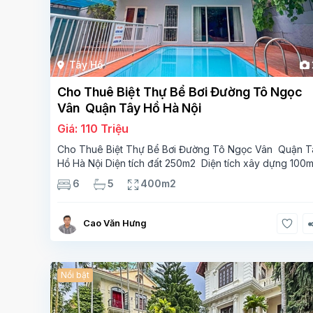
Tây Hồ
Cho Thuê Biệt Thự Bể Bơi Đường Tô Ngọc
Vân Quận Tây Hồ Hà Nội
Giá: 110 Triệu
Cho Thuê Biệt Thự Bể Bơi Đường Tô Ngọc Vân Quận T
Hồ Hà Nội Diện tích đất 250m2 Diện tích xây dựng 100
Xây 4 tầng, 6 phòng ngủ 5 phòng tắm Tầng 1, , phòng
6
5
400m2
khách , phòng bếp-1wc Tầng 2, 2 phòng
Cao Văn Hưng
Nổi bật