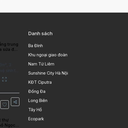
Danh sách
ầng trung
Ba Đình
ra sửa đẹp
ao
Khu ngoại giao đoàn
Nam Từ Liêm
3m², 3
ệ sinh tại
Sunshine City Hà Nội
putra Hanoi
City. Căn
KĐT Ciputra
 kỹ, chất
Đống Đa
n gỗ, bếp
ng gian
Long Biên
Thông tin
Tây Hồ
 tích:
Ecopark
t thự
hố Ngọc