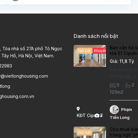
Danh sách nổi bật
Bán căn hộ t
, Tòa nhà số 27A phố Tô Ngọc
Nổi bật
Khuyến mại hấp dẫn
tòa E1 Ciput
 Tây Hồ, Hà Nội, Việt Nam.
chất lượng c
Giá: 11,8 Tỷ
22983
Bán căn hộ 12
y@vietlonghousing.com
phòng ngủ, 2 v
khu đô thị Ci
3
2
tlong
International 
123m2
hộ đã sửa mới
nghousing.com.vn
lượng cao, sà
hiện đại, khô
Phạm
thoáng sáng. 
KĐT Ciputra
7
Tiến Long
căn hộ: Diện
Cho thuê biệ
Nổi bật
trong ngõ p