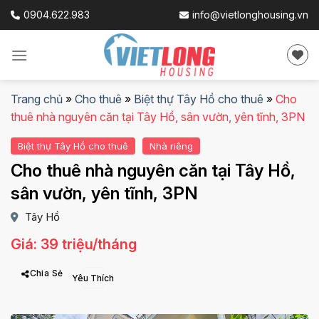
Skip
0904.622.983
info@vietlonghousing.vn
to
content
Trang chủ
»
Cho thuê
»
Biệt thự Tây Hồ cho thuê
»
Cho
thuê nhà nguyên căn tại Tây Hồ, sân vườn, yên tĩnh, 3PN
Biệt thự Tây Hồ cho thuê
Nhà riêng
Cho thuê nhà nguyên căn tại Tây Hồ,
sân vườn, yên tĩnh, 3PN
Tây Hồ
Giá: 39 triệu/tháng
Chia Sẻ