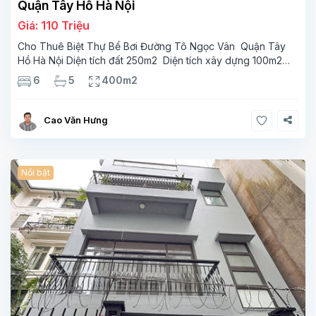
Quận Tây Hồ Hà Nội
Giá: 110 Triệu
Cho Thuê Biệt Thự Bể Bơi Đường Tô Ngọc Vân Quận Tây
Hồ Hà Nội Diện tích đất 250m2 Diện tích xây dựng 100m2
Xây 4 tầng, 6 phòng ngủ 5 phòng tắm Tầng 1, , phòng
6
5
400m2
khách , phòng bếp-1wc Tầng 2, 2 phòng
Cao Văn Hưng
Nổi bật