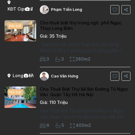
Thông tin căn hộ: Diện tích:
KĐT Ciputra
7
Phạm Tiến Long
Cho thuê biệt thự trong ngõ phố Ngọc
Nổi bật
Thụy Long Biên
Giá: 35 Triệu
Diện tích đất 100m2 Diện tích xây dựng
90m2x3 tầng 3 phòng ngủ 3 phòng tắm 1
phòng làm việc Vị trí ý tưởng 10 phút đi bộ tới
3
3
280m2
trường việt pháp Ngôi nhà được thiết kế theo
kiểu phát cổ,trong khu dân
Long Biên
17
Cao Văn Hưng
Cho Thuê Biệt Thự Bể Bơi Đường Tô Ngọc
Nổi bật
Vân Quận Tây Hồ Hà Nội
Giá: 110 Triệu
Cho Thuê Biệt Thự Bể Bơi Đường Tô Ngọc
Vân Quận Tây Hồ Hà Nội Diện tích đất 250m2
Diện tích xây dựng 100m2 Xây 4 tầng, 6
6
5
400m2
phòng ngủ 5 phòng tắm Tầng 1, , phòng
khách , phòng bếp-1wc Tầng 2, 2 phòng