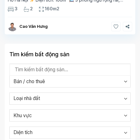
thoáng sáng
2 phòng tắm tiện nghi
Bếp + phòng
3
2
160m2
khách hiện đại, ban công thoáng mát
Cao Văn Hưng
Tìm kiếm bất động sản