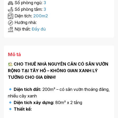
Số phòng ngủ:
3
Số phòng tắm:
3
Diện tích:
200m2
Hướng nhà:
Nội thất:
Đầy đủ
Mô tả
CHO THUÊ NHÀ NGUYÊN CĂN CÓ SÂN VƯỜN
RỘNG TẠI TÂY HỒ – KHÔNG GIAN XANH LÝ
TƯỞNG CHO GIA ĐÌNH!
Diện tích đất:
200m² – có sân vườn thoáng đãng,
nhiều cây xanh
Diện tích xây dựng:
80m² x 2 tầng
Thiết kế: