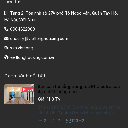
Liên hệ
Tầng 2, Tòa nhà số 27A phố Tô Ngọc Vân, Quận Tây Hồ,
Hà Nội, Việt Nam.
0904622983
enquiry@vietlonghousing.com
san.vietlong
vietlonghousing.com.vn
Danh sách nổi bật
Bán căn hộ tầng trung tòa E1 Ciputra sửa
Nổi bật
Khuyến mại hấp dẫn
đẹp chất lượng cao
Giá: 11,8 Tỷ
Bán căn hộ 123m², 3 phòng ngủ, 2 vệ sinh tại
khu đô thị Ciputra Hanoi International City.
Căn hộ đã sửa mới kỹ, chất lượng cao, sàn
3
2
123m2
gỗ, bếp hiện đại, không gian thoáng sáng.