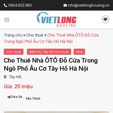
Skip
0904.622.983
info@vietlonghousing.vn
to
content
Trang chủ
»
Cho thuê
»
Cho Thuê Nhà ÔTÔ Đỗ Cửa
Trong Ngõ Phố Âu Cơ Tây Hồ Hà Nội
Cho thuê
Biệt thự Tây Hồ cho thuê
Nhà
Cho Thuê Nhà ÔTÔ Đỗ Cửa Trong
Ngõ Phố Âu Cơ Tây Hồ Hà Nội
Tây Hồ
Giá: 25 triệu
Chia Sẻ