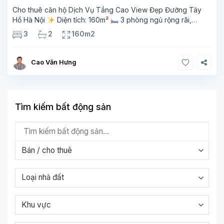
Cho thuê căn hộ Dịch Vụ Tầng Cao View Đẹp Đường Tây
Hồ Hà Nội
Diện tích: 160m²
3 phòng ngủ rộng rãi,
thoáng sáng
2 phòng tắm tiện nghi
Bếp + phòng
3
2
160m2
khách hiện đại, ban công thoáng mát
Cao Văn Hưng
Tìm kiếm bất động sản