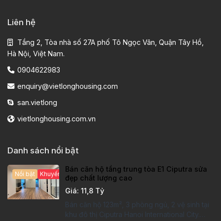
Liên hệ
Tầng 2, Tòa nhà số 27A phố Tô Ngọc Vân, Quận Tây Hồ,
Hà Nội, Việt Nam.
0904622983
enquiry@vietlonghousing.com
san.vietlong
vietlonghousing.com.vn
Danh sách nổi bật
Bán căn hộ tầng trung tòa E1 Ciputra sửa
Nổi bật
Khuyến mại hấp dẫn
đẹp chất lượng cao
Giá: 11,8 Tỷ
Bán căn hộ 123m², 3 phòng ngủ, 2 vệ sinh tại
khu đô thị Ciputra Hanoi International City.