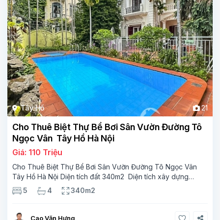
Tây Hồ
21
Cho Thuê Biệt Thự Bể Bơi Sân Vườn Đường Tô
Ngọc Vân Tây Hồ Hà Nội
Giá: 110 Triệu
Cho Thuê Biệt Thự Bể Bơi Sân Vườn Đường Tô Ngọc Vân
Tây Hồ Hà Nội Diện tích đất 340m2 Diện tích xây dựng
110m2 Xây 3 tầng, 5 phòng ngủ 4 phòng tắm Tầng 1, ,
5
4
340m2
phòng khách , phòng bếp-1wc Tầng 2, 3
Cao Văn Hưng