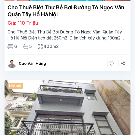
Cho Thuê Biệt Thự Bể Bơi Đường Tô Ngọc Vân
Quận Tây Hồ Hà Nội
Giá: 110 Triệu
Cho Thuê Biệt Thự Bể Bơi Đường Tô Ngọc Vân Quận Tây
Hồ Hà Nội Diện tích đất 250m2 Diện tích xây dựng 100m2
Xây 4 tầng, 6 phòng ngủ 5 phòng tắm Tầng 1, , phòng
6
5
400m2
khách , phòng bếp-1wc Tầng 2, 2 phòng
Cao Văn Hưng
Nổi bật