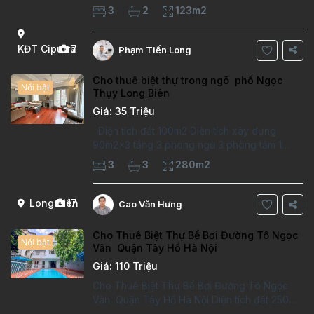
Căn hộ đã sửa mới kỹ, chất lượng cao, sàn
3
2
123m2
gỗ, bếp hiện đại, không gian thoáng sáng.
Thông tin căn hộ: Diện tích:
KĐT Ciputra
7
Phạm Tiến Long
Cho thuê biệt thự trong ngõ phố Ngọc
Nổi bật
Thụy Long Biên
Giá: 35 Triệu
Diện tích đất 100m2 Diện tích xây dựng
90m2x3 tầng 3 phòng ngủ 3 phòng tắm 1
phòng làm việc Vị trí ý tưởng 10 phút đi bộ tới
3
3
280m2
trường việt pháp Ngôi nhà được thiết kế theo
kiểu phát cổ,trong khu dân
Long Biên
17
Cao Văn Hưng
Cho Thuê Biệt Thự Bể Bơi Đường Tô Ngọc
Nổi bật
Vân Quận Tây Hồ Hà Nội
Giá: 110 Triệu
Cho Thuê Biệt Thự Bể Bơi Đường Tô Ngọc
Vân Quận Tây Hồ Hà Nội Diện tích đất 250m2
Diện tích xây dựng 100m2 Xây 4 tầng, 6