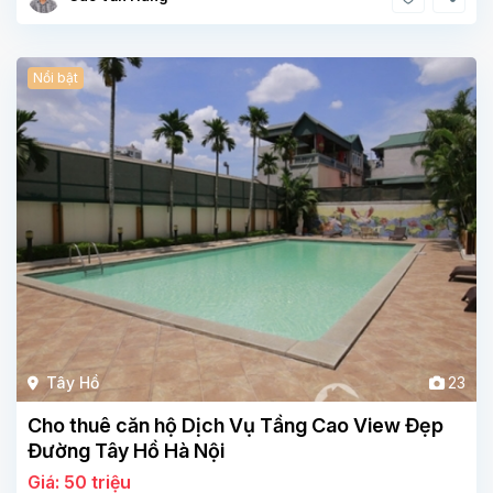
Nổi bật
Tây Hồ
23
Cho thuê căn hộ Dịch Vụ Tầng Cao View Đẹp
Đường Tây Hồ Hà Nội
Giá: 50 triệu