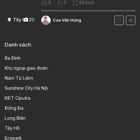
6
5
400m2
phòng ngủ 5 phòng tắm Tầng 1, , phòng
khách , phòng bếp-1wc Tầng 2, 2 phòng
Tây Hồ
20
Cao Văn Hưng
Danh sách
Ba Đình
Khu ngoại giao đoàn
Nam Từ Liêm
Sunshine City Hà Nội
KĐT Ciputra
Đống Đa
Long Biên
Tây Hồ
Ecopark