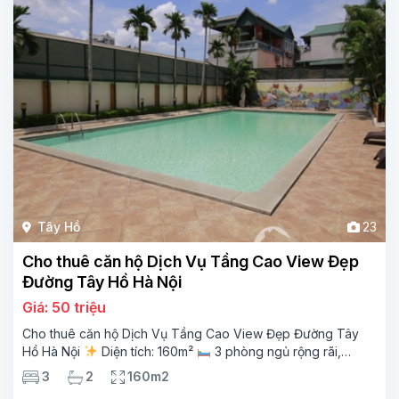
Tây Hồ
23
Cho thuê căn hộ Dịch Vụ Tầng Cao View Đẹp
Đường Tây Hồ Hà Nội
Giá: 50 triệu
Cho thuê căn hộ Dịch Vụ Tầng Cao View Đẹp Đường Tây
Hồ Hà Nội
Diện tích: 160m²
3 phòng ngủ rộng rãi,
thoáng sáng
2 phòng tắm tiện nghi
Bếp + phòng
3
2
160m2
khách hiện đại, ban công thoáng mát