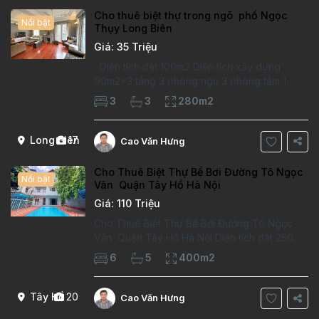
Cho thuê biệt thự trong ngõ phố Ngọc
Nổi bật
Thụy Long Biên
Giá: 35 Triệu
Diện tích đất 100m2 Diện tích xây dựng
90m2x3 tầng 3 phòng ngủ 3 phòng tắm 1
phòng làm việc Vị trí ý tưởng 10 phút đi bộ tới
3
3
280m2
trường việt pháp Ngôi nhà được thiết kế theo
kiểu phát cổ,trong khu dân
Long Biên
17
Cao Văn Hưng
Cho Thuê Biệt Thự Bể Bơi Đường Tô Ngọc
Nổi bật
Vân Quận Tây Hồ Hà Nội
Giá: 110 Triệu
Cho Thuê Biệt Thự Bể Bơi Đường Tô Ngọc
Vân Quận Tây Hồ Hà Nội Diện tích đất 250m2
Diện tích xây dựng 100m2 Xây 4 tầng, 6
6
5
400m2
phòng ngủ 5 phòng tắm Tầng 1, , phòng
khách , phòng bếp-1wc Tầng 2, 2 phòng
Tây Hồ
20
Cao Văn Hưng