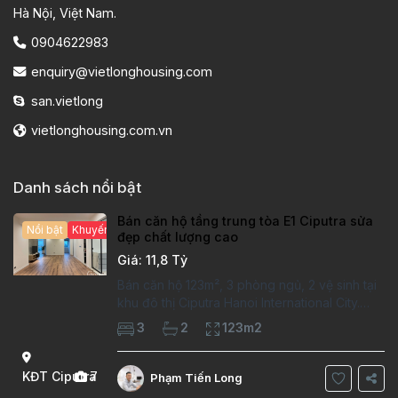
Hà Nội, Việt Nam.
0904622983
enquiry@vietlonghousing.com
san.vietlong
vietlonghousing.com.vn
Danh sách nổi bật
Bán căn hộ tầng trung tòa E1 Ciputra sửa
Nổi bật
Khuyến mại hấp dẫn
đẹp chất lượng cao
Giá: 11,8 Tỷ
Bán căn hộ 123m², 3 phòng ngủ, 2 vệ sinh tại
khu đô thị Ciputra Hanoi International City.
Căn hộ đã sửa mới kỹ, chất lượng cao, sàn
3
2
123m2
gỗ, bếp hiện đại, không gian thoáng sáng.
Thông tin căn hộ: Diện tích:
KĐT Ciputra
7
Phạm Tiến Long