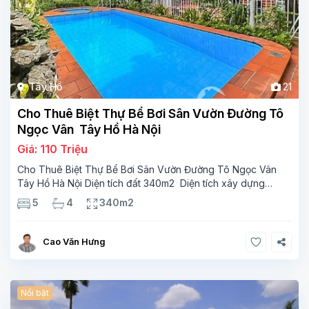
Tây Hồ
21
Cho Thuê Biệt Thự Bể Bơi Sân Vườn Đường Tô
Ngọc Vân Tây Hồ Hà Nội
Giá: 110 Triệu
Cho Thuê Biệt Thự Bể Bơi Sân Vườn Đường Tô Ngọc Vân
Tây Hồ Hà Nội Diện tích đất 340m2 Diện tích xây dựng
110m2 Xây 3 tầng, 5 phòng ngủ 4 phòng tắm Tầng 1, ,
5
4
340m2
phòng khách , phòng bếp-1wc Tầng 2, 3
Cao Văn Hưng
Nổi bật