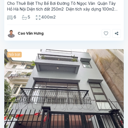
Cho Thuê Biệt Thự Bể Bơi Đường Tô Ngọc Vân Quận Tây
Hồ Hà Nội Diện tích đất 250m2 Diện tích xây dựng 100m2
Xây 4 tầng, 6 phòng ngủ 5 phòng tắm Tầng 1, , phòng
6
5
400m2
khách , phòng bếp-1wc Tầng 2, 2 phòng
Cao Văn Hưng
Nổi bật