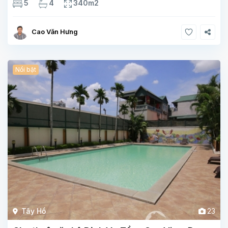
5
4
340m2
phòng khách , phòng bếp-1wc Tầng 2, 3
Cao Văn Hưng
Nổi bật
Tây Hồ
23