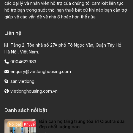
các đại lý và nhân viên hỗ trợ của chúng tôi cam kết liên tục
hỗ trợ bạn trong suốt thời hạn thuê bất cứ khi nào bạn cần trợ
giúp về các vấn đề về nhà ở hoặc hơn thế nữa.
Liên hệ
Tầng 2, Tòa nhà số 27A phố Tô Ngọc Vân, Quận Tây Hồ,
Hà Nội, Việt Nam.
0904622983
enquiry@vietlonghousing.com
san.vietlong
vietlonghousing.com.vn
Danh sách nổi bật
Bán căn hộ tầng trung tòa E1 Ciputra sửa
Nổi bật
Khuyến mại hấp dẫn
đẹp chất lượng cao