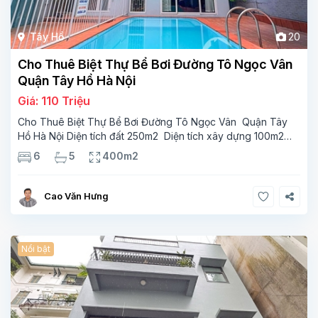
Tây Hồ
20
Cho Thuê Biệt Thự Bể Bơi Đường Tô Ngọc Vân
Quận Tây Hồ Hà Nội
Giá: 110 Triệu
Cho Thuê Biệt Thự Bể Bơi Đường Tô Ngọc Vân Quận Tây
Hồ Hà Nội Diện tích đất 250m2 Diện tích xây dựng 100m2
Xây 4 tầng, 6 phòng ngủ 5 phòng tắm Tầng 1, , phòng
6
5
400m2
khách , phòng bếp-1wc Tầng 2, 2 phòng
Cao Văn Hưng
Nổi bật