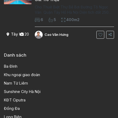
Cho Thuê Biệt Thự Bể Bơi Đường Tô Ngọc
Vân Quận Tây Hồ Hà Nội Diện tích đất 250m2
Diện tích xây dựng 100m2 Xây 4 tầng, 6
6
5
400m2
phòng ngủ 5 phòng tắm Tầng 1, , phòng
khách , phòng bếp-1wc Tầng 2, 2 phòng
Tây Hồ
20
Cao Văn Hưng
Danh sách
Ba Đình
Khu ngoại giao đoàn
Nam Từ Liêm
Sunshine City Hà Nội
KĐT Ciputra
Đống Đa
Long Biên