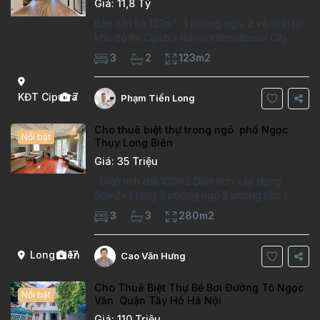
Giá: 11,8 Tỷ
Bán căn hộ 123m², 3 phòng ngủ, 2 vệ sinh tại
khu đô thị Ciputra Hanoi International City.
Căn hộ đã sửa mới kỹ, chất lượng cao, sàn
3
2
123m2
gỗ, bếp hiện đại, không gian thoáng sáng.
Thông tin căn hộ: Diện tích:
KĐT Ciputra
7
Phạm Tiến Long
Cho thuê biệt thự trong ngõ phố Ngọc
Nổi bật
Thụy Long Biên
Giá: 35 Triệu
Diện tích đất 100m2 Diện tích xây dựng
90m2x3 tầng 3 phòng ngủ 3 phòng tắm 1
phòng làm việc Vị trí ý tưởng 10 phút đi bộ tới
3
3
280m2
trường việt pháp Ngôi nhà được thiết kế theo
kiểu phát cổ,trong khu dân
Long Biên
17
Cao Văn Hưng
Cho Thuê Biệt Thự Bể Bơi Đường Tô Ngọc
Nổi bật
Vân Quận Tây Hồ Hà Nội
Giá: 110 Triệu