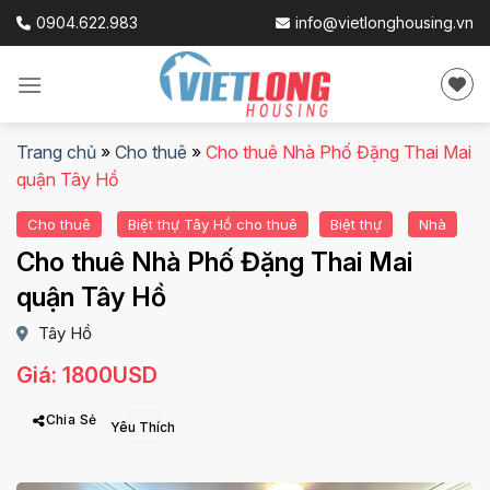
Skip
0904.622.983
info@vietlonghousing.vn
to
content
Trang chủ
»
Cho thuê
»
Cho thuê Nhà Phố Đặng Thai Mai
quận Tây Hồ
Cho thuê
Biệt thự Tây Hồ cho thuê
Biệt thự
Nhà
Cho thuê Nhà Phố Đặng Thai Mai
quận Tây Hồ
Tây Hồ
Giá: 1800USD
Chia Sẻ