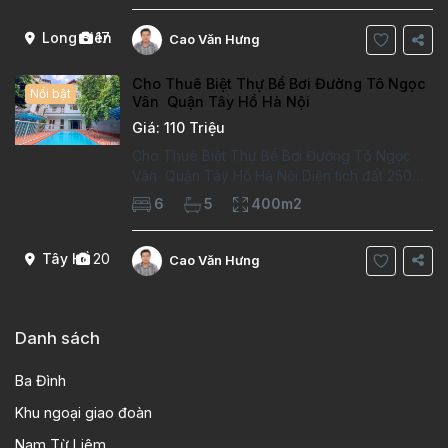
kiểu phát cổ,trong khu dân
Long Biên
17
Cao Văn Hưng
Cho Thuê Biệt Thự Bể Bơi Đường Tô Ngọc
Nổi bật
Vân Quận Tây Hồ Hà Nội
Giá: 110 Triệu
Cho Thuê Biệt Thự Bể Bơi Đường Tô Ngọc
Vân Quận Tây Hồ Hà Nội Diện tích đất 250m2
Diện tích xây dựng 100m2 Xây 4 tầng, 6
6
5
400m2
phòng ngủ 5 phòng tắm Tầng 1, , phòng
khách , phòng bếp-1wc Tầng 2, 2 phòng
Tây Hồ
20
Cao Văn Hưng
Danh sách
Ba Đình
Khu ngoại giao đoàn
Nam Từ Liêm