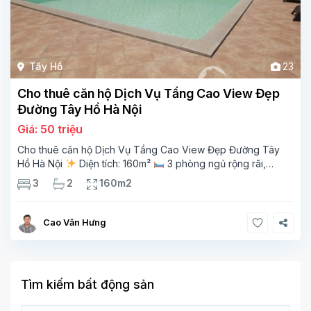
Tây Hồ
23
Cho thuê căn hộ Dịch Vụ Tầng Cao View Đẹp
Đường Tây Hồ Hà Nội
Giá: 50 triệu
Cho thuê căn hộ Dịch Vụ Tầng Cao View Đẹp Đường Tây
Hồ Hà Nội
Diện tích: 160m²
3 phòng ngủ rộng rãi,
thoáng sáng
2 phòng tắm tiện nghi
Bếp + phòng
3
2
160m2
khách hiện đại, ban công thoáng mát
Cao Văn Hưng
Tìm kiếm bất động sản