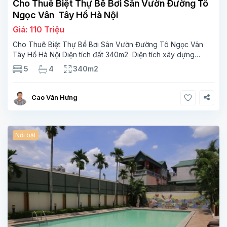
Cho Thuê Biệt Thự Bể Bơi Sân Vườn Đường Tô
Ngọc Vân Tây Hồ Hà Nội
Giá: 110 Triệu
Cho Thuê Biệt Thự Bể Bơi Sân Vườn Đường Tô Ngọc Vân
Tây Hồ Hà Nội Diện tích đất 340m2 Diện tích xây dựng
110m2 Xây 3 tầng, 5 phòng ngủ 4 phòng tắm Tầng 1, ,
5
4
340m2
phòng khách , phòng bếp-1wc Tầng 2, 3
Cao Văn Hưng
Nổi bật