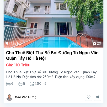
Tây Hồ
20
Cho Thuê Biệt Thự Bể Bơi Đường Tô Ngọc Vân
Quận Tây Hồ Hà Nội
Giá: 110 Triệu
Cho Thuê Biệt Thự Bể Bơi Đường Tô Ngọc Vân Quận Tây
Hồ Hà Nội Diện tích đất 250m2 Diện tích xây dựng 100m2
Xây 4 tầng, 6 phòng ngủ 5 phòng tắm Tầng 1, , phòng
6
5
400m2
khách , phòng bếp-1wc Tầng 2, 2 phòng
Cao Văn Hưng