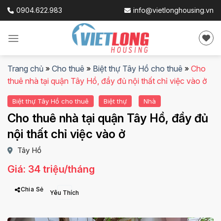
Skip
0904.622.983
info@vietlonghousing.vn
to
content
Trang chủ
»
Cho thuê
»
Biệt thự Tây Hồ cho thuê
»
Cho
thuê nhà tại quận Tây Hồ, đầy đủ nội thất chỉ việc vào ở
Biệt thự Tây Hồ cho thuê
Biệt thự
Nhà
Cho thuê nhà tại quận Tây Hồ, đầy đủ
nội thất chỉ việc vào ở
Tây Hồ
Giá: 34 triệu/tháng
Chia Sẻ