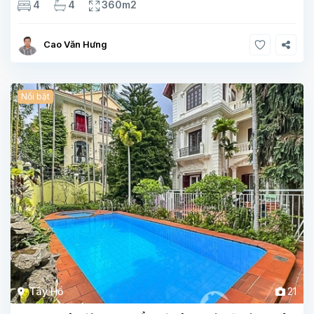
4
4
360m2
, 1 phòng ngủ,1 phòng tắm Tầng 3- 2
Cao Văn Hưng
Nổi bật
Tây Hồ
21