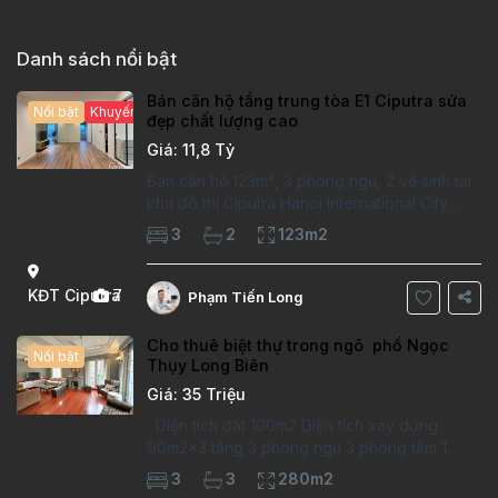
Danh sách nổi bật
Bán căn hộ tầng trung tòa E1 Ciputra sửa
Nổi bật
Khuyến mại hấp dẫn
đẹp chất lượng cao
Giá: 11,8 Tỷ
Bán căn hộ 123m², 3 phòng ngủ, 2 vệ sinh tại
khu đô thị Ciputra Hanoi International City.
Căn hộ đã sửa mới kỹ, chất lượng cao, sàn
3
2
123m2
gỗ, bếp hiện đại, không gian thoáng sáng.
Thông tin căn hộ: Diện tích:
KĐT Ciputra
7
Phạm Tiến Long
Cho thuê biệt thự trong ngõ phố Ngọc
Nổi bật
Thụy Long Biên
Giá: 35 Triệu
Diện tích đất 100m2 Diện tích xây dựng
90m2x3 tầng 3 phòng ngủ 3 phòng tắm 1
phòng làm việc Vị trí ý tưởng 10 phút đi bộ tới
3
3
280m2
trường việt pháp Ngôi nhà được thiết kế theo