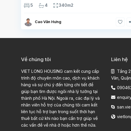
110m2 Xây 3 tầng, 5 phòng ngủ 4 phòng tắm Tầng 1, ,
5
4
340m2
phòng khách , phòng bếp-1wc Tầng 2, 3
Cao Văn Hưng
Về chúng tôi
Liên hệ
VIET LONG HOUSING cam kết cung cấp
Tầng 2
trình độ chuyên môn cao, dịch vụ khách
Vân, Quận
hàng và sự chú ý đến từng chi tiết để
09046
giúp bạn tìm được ngôi nhà lý tưởng tại
enquir
thành phố Hà Nội. Ngoài ra, các đại lý và
nhân viên hỗ trợ của chúng tôi cam kết
san.vie
liên tục hỗ trợ bạn trong suốt thời hạn
vietlo
thuê bất cứ khi nào bạn cần trợ giúp về
các vấn đề về nhà ở hoặc hơn thế nữa.