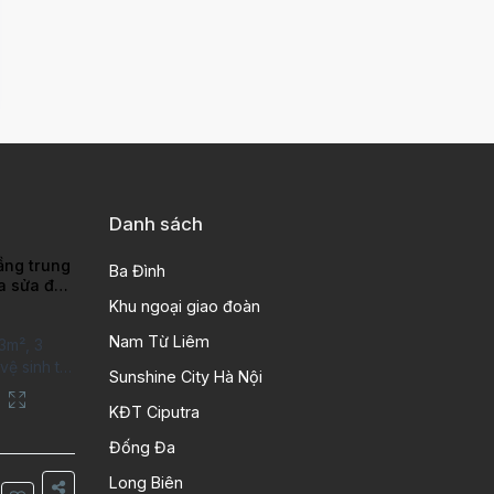
Danh sách
ầng trung
Ba Đình
ra sửa đẹp
ao
Khu ngoại giao đoàn
Nam Từ Liêm
3m², 3
ệ sinh tại
Sunshine City Hà Nội
putra Hanoi
City. Căn
KĐT Ciputra
 kỹ, chất
Đống Đa
n gỗ, bếp
ng gian
Long Biên