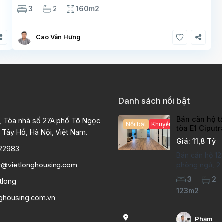
thoáng sáng
2 phòng tắm tiện nghi
Bếp + phòng
3
2
160m2
khách hiện đại, ban công thoáng mát
Cao Văn Hưng
Danh sách nổi bật
Bán căn hộ t
, Tòa nhà số 27A phố Tô Ngọc
Nổi bật
Khuyến mại hấp dẫn
tòa E1 Ciput
 Tây Hồ, Hà Nội, Việt Nam.
chất lượng c
Giá: 11,8 Tỷ
22983
Bán căn hộ 12
y@vietlonghousing.com
phòng ngủ, 2 v
khu đô thị Ci
3
2
tlong
International 
123m2
hộ đã sửa mới
nghousing.com.vn
lượng cao, sà
hiện đại, khô
Phạm