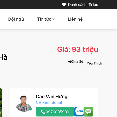
Danh sách đã lưu
Đội ngũ
Tin tức
Liên hệ
Giá: 93 triệu
Hà
Chia Sẻ
Cao Văn Hưng
NV Kinh doanh
0976085989