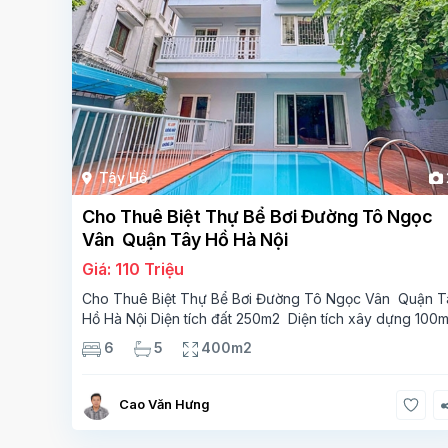
Tây Hồ
Cho Thuê Biệt Thự Bể Bơi Đường Tô Ngọc
Vân Quận Tây Hồ Hà Nội
Giá: 110 Triệu
Cho Thuê Biệt Thự Bể Bơi Đường Tô Ngọc Vân Quận T
Hồ Hà Nội Diện tích đất 250m2 Diện tích xây dựng 100
Xây 4 tầng, 6 phòng ngủ 5 phòng tắm Tầng 1, , phòng
6
5
400m2
khách , phòng bếp-1wc Tầng 2, 2 phòng
Cao Văn Hưng