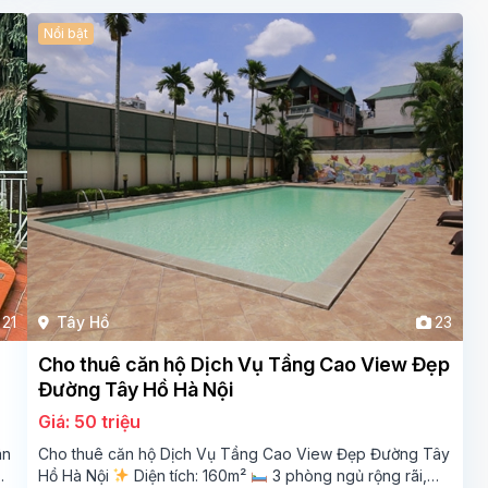
Nổi bật
21
Tây Hồ
23
Cho thuê căn hộ Dịch Vụ Tầng Cao View Đẹp
Đường Tây Hồ Hà Nội
Giá: 50 triệu
ân
Cho thuê căn hộ Dịch Vụ Tầng Cao View Đẹp Đường Tây
Hồ Hà Nội
Diện tích: 160m²
3 phòng ngủ rộng rãi,