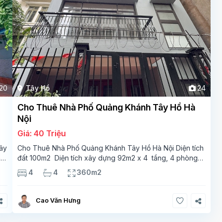
20
Tây Hồ
24
Cho Thuê Nhà Phố Quảng Khánh Tây Hồ Hà
Nội
Giá: 40 Triệu
ây
Cho Thuê Nhà Phố Quảng Khánh Tây Hồ Hà Nội Diện tích
m2
đất 100m2 Diện tích xây dựng 92m2 x 4 tầng, 4 phòng
ngủ 3 phòng tắm Tầng 1 – phòng bếp-1wc Tầng 2–
4
4
360m2
phòng khách , 1 phòng ngủ,1 phòng tắm Tầng 3- 2
Cao Văn Hưng