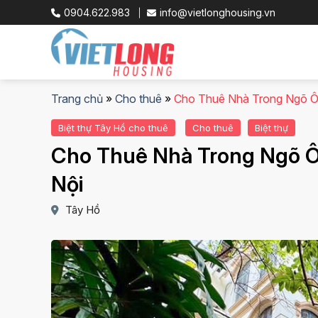
Skip
0904.622.983
info@vietlonghousing.vn
to
content
Trang chủ
»
Cho thuê
»
Cho Thuê Nhà Trong Ngõ 
Biệt thự Tây Hồ cho thuê
Cho thuê
Biệt thự
Cho Thuê Nhà Trong Ngõ 
Nội
Tây Hồ