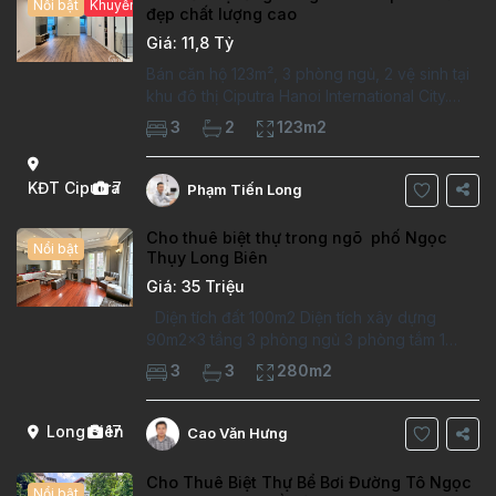
Nổi bật
Khuyến mại hấp dẫn
đẹp chất lượng cao
Giá: 11,8 Tỷ
Bán căn hộ 123m², 3 phòng ngủ, 2 vệ sinh tại
khu đô thị Ciputra Hanoi International City.
Căn hộ đã sửa mới kỹ, chất lượng cao, sàn
3
2
123m2
gỗ, bếp hiện đại, không gian thoáng sáng.
Thông tin căn hộ: Diện tích:
KĐT Ciputra
7
Phạm Tiến Long
Cho thuê biệt thự trong ngõ phố Ngọc
Nổi bật
Thụy Long Biên
Giá: 35 Triệu
Diện tích đất 100m2 Diện tích xây dựng
90m2x3 tầng 3 phòng ngủ 3 phòng tắm 1
phòng làm việc Vị trí ý tưởng 10 phút đi bộ tới
3
3
280m2
trường việt pháp Ngôi nhà được thiết kế theo
kiểu phát cổ,trong khu dân
Long Biên
17
Cao Văn Hưng
Cho Thuê Biệt Thự Bể Bơi Đường Tô Ngọc
Nổi bật