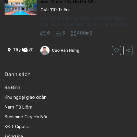
Vân Quận Tây Hồ Hà Nội
Giá: 110 Triệu
Cho Thuê Biệt Thự Bể Bơi Đường Tô Ngọc
Vân Quận Tây Hồ Hà Nội Diện tích đất 250m2
Diện tích xây dựng 100m2 Xây 4 tầng, 6
6
5
400m2
phòng ngủ 5 phòng tắm Tầng 1, , phòng
khách , phòng bếp-1wc Tầng 2, 2 phòng
Tây Hồ
20
Cao Văn Hưng
Danh sách
Ba Đình
Khu ngoại giao đoàn
Nam Từ Liêm
Sunshine City Hà Nội
KĐT Ciputra
Đống Đa