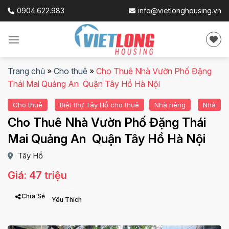
Skip
0904.622.983
info@vietlonghousing.vn
to
content
Trang chủ
»
Cho thuê
»
Cho Thuê Nhà Vườn Phố Đặng
Thái Mai Quảng An Quận Tây Hồ Hà Nội
Cho thuê
Biệt thự Tây Hồ cho thuê
Nhà riêng
Nhà
Cho Thuê Nhà Vườn Phố Đặng Thái
Mai Quảng An Quận Tây Hồ Hà Nội
Tây Hồ
Giá: 47 triệu
Chia Sẻ