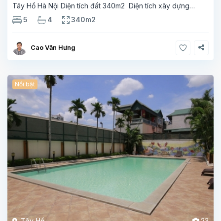
Tây Hồ Hà Nội Diện tích đất 340m2 Diện tích xây dựng
110m2 Xây 3 tầng, 5 phòng ngủ 4 phòng tắm Tầng 1, ,
5
4
340m2
phòng khách , phòng bếp-1wc Tầng 2, 3
Cao Văn Hưng
Nổi bật
Tây Hồ
23