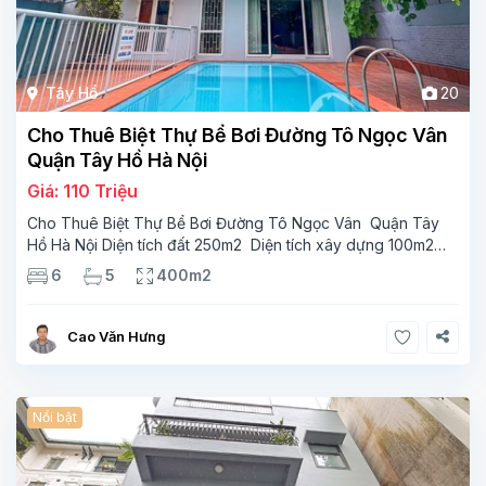
Tây Hồ
20
Cho Thuê Biệt Thự Bể Bơi Đường Tô Ngọc Vân
Quận Tây Hồ Hà Nội
Giá: 110 Triệu
Cho Thuê Biệt Thự Bể Bơi Đường Tô Ngọc Vân Quận Tây
Hồ Hà Nội Diện tích đất 250m2 Diện tích xây dựng 100m2
Xây 4 tầng, 6 phòng ngủ 5 phòng tắm Tầng 1, , phòng
6
5
400m2
khách , phòng bếp-1wc Tầng 2, 2 phòng
Cao Văn Hưng
Nổi bật