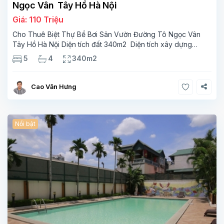
Ngọc Vân Tây Hồ Hà Nội
Giá: 110 Triệu
Cho Thuê Biệt Thự Bể Bơi Sân Vườn Đường Tô Ngọc Vân
Tây Hồ Hà Nội Diện tích đất 340m2 Diện tích xây dựng
110m2 Xây 3 tầng, 5 phòng ngủ 4 phòng tắm Tầng 1, ,
5
4
340m2
phòng khách , phòng bếp-1wc Tầng 2, 3
Cao Văn Hưng
Nổi bật