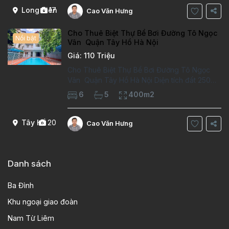
Long Biên
17
Cao Văn Hưng
Cho Thuê Biệt Thự Bể Bơi Đường Tô Ngọc
Nổi bật
Vân Quận Tây Hồ Hà Nội
Giá: 110 Triệu
Cho Thuê Biệt Thự Bể Bơi Đường Tô Ngọc
Vân Quận Tây Hồ Hà Nội Diện tích đất 250m2
Diện tích xây dựng 100m2 Xây 4 tầng, 6
6
5
400m2
phòng ngủ 5 phòng tắm Tầng 1, , phòng
khách , phòng bếp-1wc Tầng 2, 2 phòng
Tây Hồ
20
Cao Văn Hưng
Danh sách
Ba Đình
Khu ngoại giao đoàn
Nam Từ Liêm