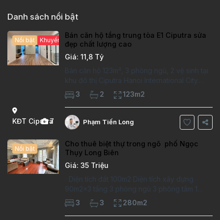
Danh sách nổi bật
Bán căn hộ tầng trung tòa E1 Ciputra sửa
Nổi bật
Khuyến mại hấp dẫn
đẹp chất lượng cao
Giá: 11,8 Tỷ
Bán căn hộ 123m², 3 phòng ngủ, 2 vệ sinh tại
khu đô thị Ciputra Hanoi International City.
Căn hộ đã sửa mới kỹ, chất lượng cao, sàn
3
2
123m2
gỗ, bếp hiện đại, không gian thoáng sáng.
Thông tin căn hộ: Diện tích:
KĐT Ciputra
7
Phạm Tiến Long
Cho thuê biệt thự trong ngõ phố Ngọc
Nổi bật
Thụy Long Biên
Giá: 35 Triệu
Diện tích đất 100m2 Diện tích xây dựng
90m2x3 tầng 3 phòng ngủ 3 phòng tắm 1
phòng làm việc Vị trí ý tưởng 10 phút đi bộ tới
3
3
280m2
trường việt pháp Ngôi nhà được thiết kế theo
kiểu phát cổ,trong khu dân