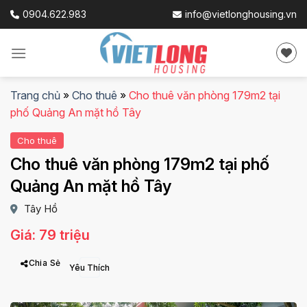
Skip
0904.622.983
info@vietlonghousing.vn
to
content
Trang chủ
»
Cho thuê
»
Cho thuê văn phòng 179m2 tại
phố Quảng An mặt hồ Tây
Cho thuê
Cho thuê văn phòng 179m2 tại phố
Quảng An mặt hồ Tây
Tây Hồ
Giá: 79 triệu
Chia Sẻ