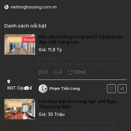
vietlonghousing.com.vn
Danh sách nổi bật
Bán căn hộ tầng trung tòa E1 Ciputra sửa
Nổi bật
Khuyến mại hấp dẫn
đẹp chất lượng cao
Giá: 11,8 Tỷ
Bán căn hộ 123m², 3 phòng ngủ, 2 vệ sinh tại
khu đô thị Ciputra Hanoi International City.
Căn hộ đã sửa mới kỹ, chất lượng cao, sàn
3
2
123m2
gỗ, bếp hiện đại, không gian thoáng sáng.
Thông tin căn hộ: Diện tích:
KĐT Ciputra
7
Phạm Tiến Long
Cho thuê biệt thự trong ngõ phố Ngọc
Nổi bật
Thụy Long Biên
Giá: 35 Triệu
Diện tích đất 100m2 Diện tích xây dựng
90m2x3 tầng 3 phòng ngủ 3 phòng tắm 1