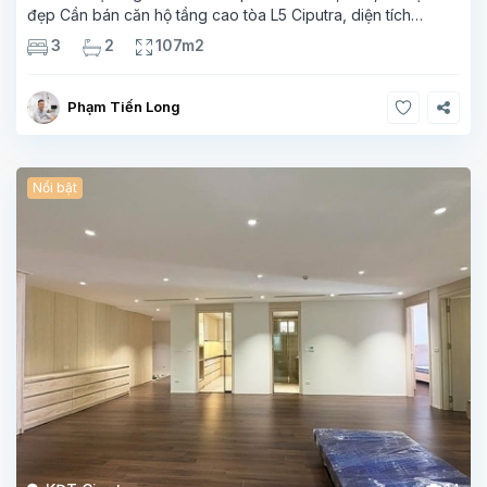
đẹp Cần bán căn hộ tầng cao tòa L5 Ciputra, diện tích
107m², thiết kế 3 phòng ngủ – 2 vệ sinh, không gian rộng
3
2
107m2
thoáng. Căn
Phạm Tiến Long
Nổi bật