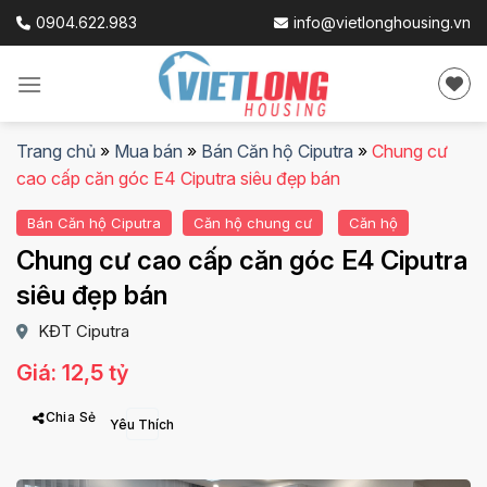
Skip
0904.622.983
info@vietlonghousing.vn
to
content
Trang chủ
»
Mua bán
»
Bán Căn hộ Ciputra
»
Chung cư
cao cấp căn góc E4 Ciputra siêu đẹp bán
Bán Căn hộ Ciputra
Căn hộ chung cư
Căn hộ
Chung cư cao cấp căn góc E4 Ciputra
siêu đẹp bán
KĐT Ciputra
Giá: 12,5 tỷ
Chia Sẻ