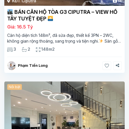
KĐT Ciputra
14
BÁN CĂN HỘ TÒA G3 CIPUTRA – VIEW HỒ
TÂY TUYỆT ĐẸP
Giá: 16.5 Tỷ
Căn hộ diện tích 148m², đã sửa đẹp, thiết kế 3PN – 2WC,
không gian rộng thoáng, sang trọng và tiện nghi.
Sàn gỗ
cao cấp, ánh sáng tự nhiên chan hòa, view hồ Tây đắt giá –
3
2
148m2
mang lại
Phạm Tiến Long
Nổi bật