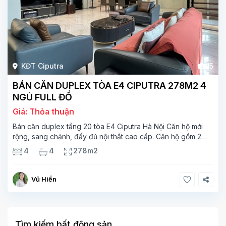
KĐT Ciputra
15
BÁN CĂN DUPLEX TÒA E4 CIPUTRA 278M2 4
NGỦ FULL ĐỒ
Giá: Thỏa thuận
Bán căn duplex tầng 20 tòa E4 Ciputra Hà Nội Căn hộ mới
rộng, sang chảnh, đầy đủ nội thất cao cấp. Căn hộ gồm 2
tầng. Tầng 1 rộng 142m2 bao gồm phòng khách, phòng ăn,
4
4
278m2
phòng bếp, 2 phòng ngủ,
Vũ Hiền
Tìm kiếm bất động sản