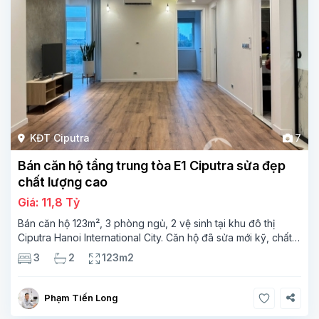
KĐT Ciputra
7
Bán căn hộ tầng trung tòa E1 Ciputra sửa đẹp
chất lượng cao
Giá: 11,8 Tỷ
Bán căn hộ 123m², 3 phòng ngủ, 2 vệ sinh tại khu đô thị
Ciputra Hanoi International City. Căn hộ đã sửa mới kỹ, chất
lượng cao, sàn gỗ, bếp hiện đại, không gian thoáng sáng.
3
2
123m2
Thông tin căn hộ: Diện tích:
Phạm Tiến Long