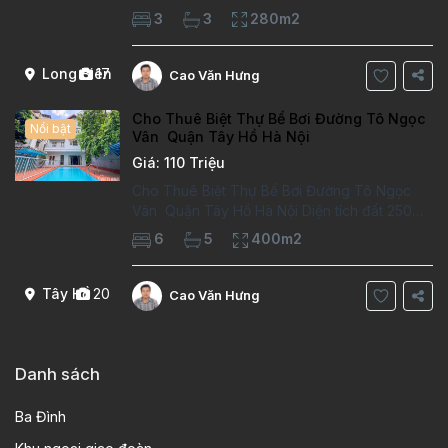
phòng làm việc Vị trí ý tưởng 10 phút đi bộ tới
3
3
280m2
trường việt pháp Ngôi nhà được thiết kế theo
kiểu phát cổ,trong khu dân
Long Biên
17
Cao Văn Hưng
Cho Thuê Biệt Thự Bể Bơi Đường Tô Ngọc
Nổi bật
Vân Quận Tây Hồ Hà Nội
Giá: 110 Triệu
Cho Thuê Biệt Thự Bể Bơi Đường Tô Ngọc
Vân Quận Tây Hồ Hà Nội Diện tích đất 250m2
Diện tích xây dựng 100m2 Xây 4 tầng, 6
6
5
400m2
phòng ngủ 5 phòng tắm Tầng 1, , phòng
khách , phòng bếp-1wc Tầng 2, 2 phòng
Tây Hồ
20
Cao Văn Hưng
Danh sách
Ba Đình