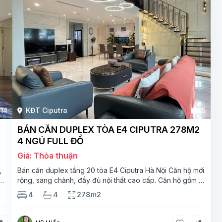
14
KĐT Ciputra
15
BÁN CĂN DUPLEX TÒA E4 CIPUTRA 278M2
4 NGỦ FULL ĐỒ
Giá: Thỏa thuận
,
Bán căn duplex tầng 20 tòa E4 Ciputra Hà Nội Căn hộ mới
rộng, sang chảnh, đầy đủ nội thất cao cấp. Căn hộ gồm 2
ắt
tầng. Tầng 1 rộng 142m2 bao gồm phòng khách, phòng
4
4
278m2
ăn, phòng bếp, 2 phòng ngủ,