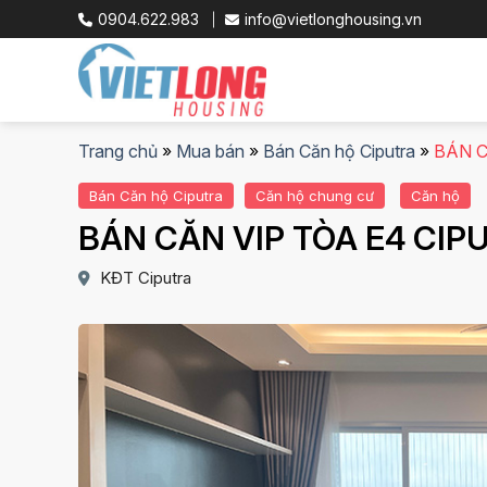
Skip
0904.622.983
info@vietlonghousing.vn
to
content
Trang chủ
»
Mua bán
»
Bán Căn hộ Ciputra
»
BÁN C
Bán Căn hộ Ciputra
Căn hộ chung cư
Căn hộ
BÁN CĂN VIP TÒA E4 CIP
KĐT Ciputra