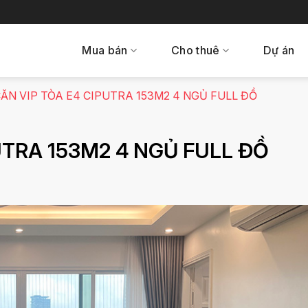
Mua bán
Cho thuê
Dự án
ĂN VIP TÒA E4 CIPUTRA 153M2 4 NGỦ FULL ĐỒ
UTRA 153M2 4 NGỦ FULL ĐỒ