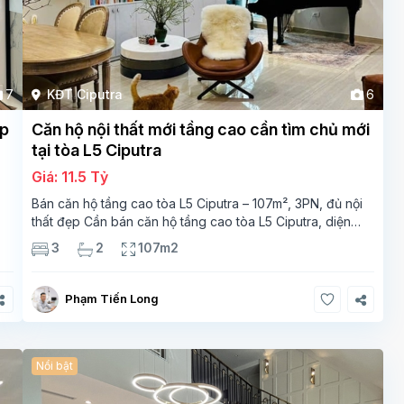
7
KĐT Ciputra
6
ẹp
Căn hộ nội thất mới tầng cao cần tìm chủ mới
tại tòa L5 Ciputra
Giá: 11.5 Tỷ
Bán căn hộ tầng cao tòa L5 Ciputra – 107m², 3PN, đủ nội
thất đẹp Cần bán căn hộ tầng cao tòa L5 Ciputra, diện
g
tích 107m², thiết kế 3 phòng ngủ – 2 vệ sinh, không gian
3
2
107m2
rộng thoáng. Căn
Phạm Tiến Long
Nổi bật