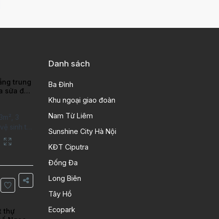
Danh sách
ầng trung
Ba Đình
ra sửa đẹp
ao
Khu ngoại giao đoàn
Nam Từ Liêm
3m², 3
ệ sinh tại
Sunshine City Hà Nội
putra Hanoi
City. Căn
KĐT Ciputra
 kỹ, chất
Đống Đa
n gỗ, bếp
ng gian
Long Biên
Thông tin
Tây Hồ
 tích:
Ecopark
t thự