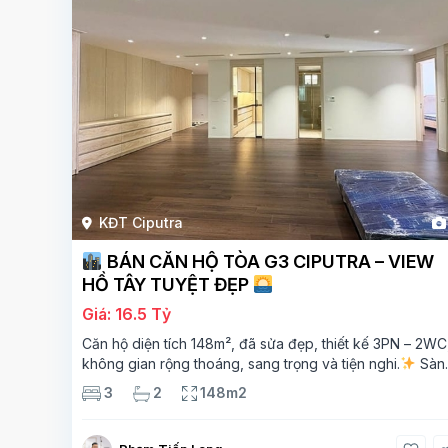
KĐT Ciputra
BÁN CĂN HỘ TÒA G3 CIPUTRA – VIEW
HỒ TÂY TUYỆT ĐẸP
Giá: 16.5 Tỷ
Căn hộ diện tích 148m², đã sửa đẹp, thiết kế 3PN – 2WC
không gian rộng thoáng, sang trọng và tiện nghi.
Sàn
gỗ cao cấp, ánh sáng tự nhiên chan hòa, view hồ Tây đ
3
2
148m2
giá – mang lại