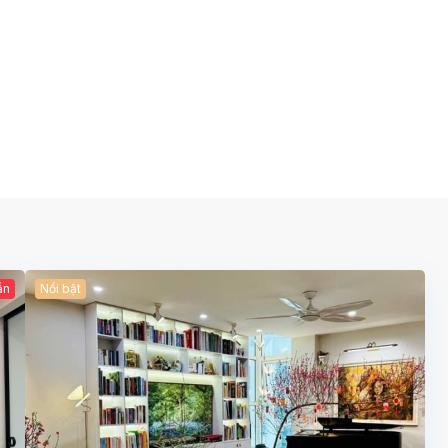
ẫn
Nổi bật