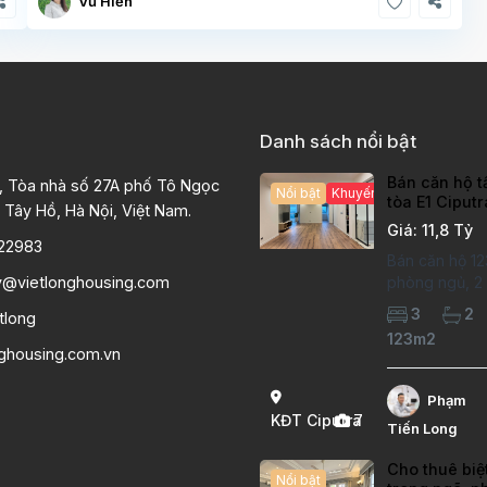
Vũ Hiền
Danh sách nổi bật
Bán căn hộ t
, Tòa nhà số 27A phố Tô Ngọc
Nổi bật
Khuyến mại hấp dẫn
tòa E1 Ciput
 Tây Hồ, Hà Nội, Việt Nam.
chất lượng c
Giá: 11,8 Tỷ
22983
Bán căn hộ 12
y@vietlonghousing.com
phòng ngủ, 2 v
khu đô thị Ci
3
2
tlong
International 
123m2
hộ đã sửa mới
nghousing.com.vn
lượng cao, sà
hiện đại, khô
Phạm
thoáng sáng. 
KĐT Ciputra
7
Tiến Long
căn hộ: Diện
Cho thuê biệ
Nổi bật