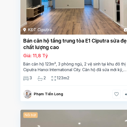
KĐT Ciputra
Bán căn hộ tầng trung tòa E1 Ciputra sửa đ
chất lượng cao
Giá: 11,8 Tỷ
Bán căn hộ 123m², 3 phòng ngủ, 2 vệ sinh tại khu đô thị
Ciputra Hanoi International City. Căn hộ đã sửa mới kỹ,
chất lượng cao, sàn gỗ, bếp hiện đại, không gian thoán
3
2
123m2
sáng. Thông tin căn hộ: Diện tích:
Phạm Tiến Long
Nổi bật