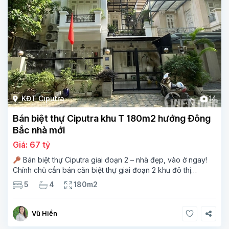
KĐT Ciputra
14
Bán biệt thự Ciputra khu T 180m2 hướng Đông
Bắc nhà mới
Giá: 67 tỷ
Bán biệt thự Ciputra giai đoạn 2 – nhà đẹp, vào ở ngay!
Chính chủ cần bán căn biệt thự giai đoạn 2 khu đô thị
Ciputra Hà Nội, tọa lạc trong khu vực yên tĩnh, an ninh đảm
5
4
180m2
bảo
Vũ Hiền