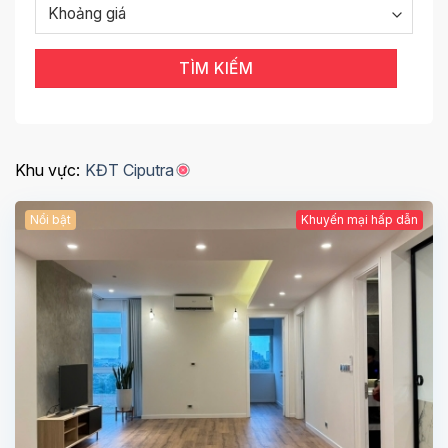
TÌM KIẾM
Khu vực:
KĐT Ciputra
Nổi bật
Khuyến mại hấp dẫn