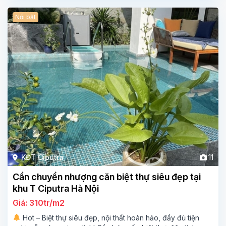
Nổi bật
KĐT Ciputra
11
Cần chuyển nhượng căn biệt thự siêu đẹp tại
khu T Ciputra Hà Nội
Giá: 310tr/m2
Hot – Biệt thự siêu đẹp, nội thất hoàn hảo, đầy đủ tiện