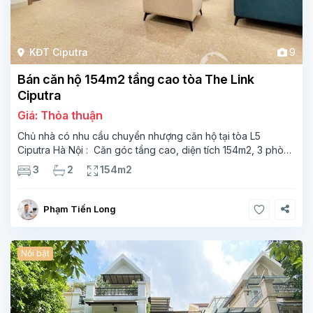
KĐT Ciputra
9
Bán căn hộ 154m2 tầng cao tòa The Link
Ciputra
Giá: Thỏa thuận
Chủ nhà có nhu cầu chuyển nhượng căn hộ tại tòa L5
Ciputra Hà Nội : Căn góc tầng cao, diện tích 154m2, 3 phòng
ngủ, 2 phòng tắm, trang bị nội thất đầy đủ hiện đại 2 ban
3
2
154m2
công : ĐB
Phạm Tiến Long
Nổi bật