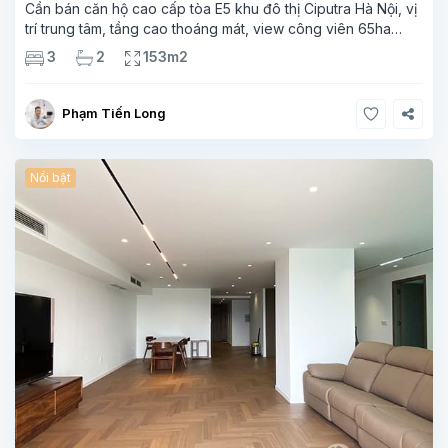
Cần bán căn hộ cao cấp tòa E5 khu đô thị Ciputra Hà Nội, vị
trí trung tâm, tầng cao thoáng mát, view công viên 65ha
tuyệt đẹp – không gian sống xanh hiếm có giữa lòng thủ đô.
3
2
153m2
Thông
Phạm Tiến Long
Nổi bật