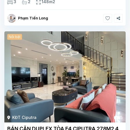
3
2
148m2
mang lại
Phạm Tiến Long
Nổi bật
KĐT Ciputra
15
BÁN CĂN DUPLEX TÒA E4 CIPUTRA 278M2 4