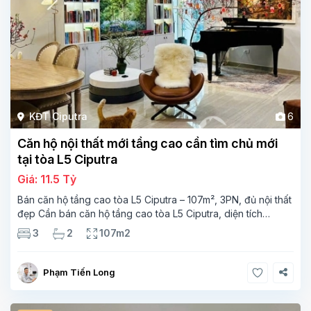
KĐT Ciputra
6
Căn hộ nội thất mới tầng cao cần tìm chủ mới
tại tòa L5 Ciputra
Giá: 11.5 Tỷ
Bán căn hộ tầng cao tòa L5 Ciputra – 107m², 3PN, đủ nội thất
đẹp Cần bán căn hộ tầng cao tòa L5 Ciputra, diện tích
107m², thiết kế 3 phòng ngủ – 2 vệ sinh, không gian rộng
3
2
107m2
thoáng. Căn
Phạm Tiến Long