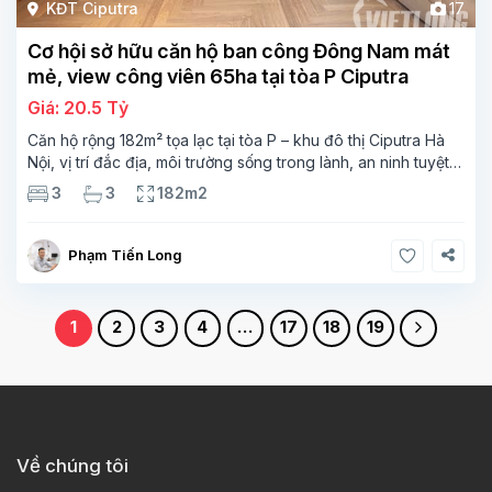
KĐT Ciputra
17
Cơ hội sở hữu căn hộ ban công Đông Nam mát
mẻ, view công viên 65ha tại tòa P Ciputra
Giá: 20.5 Tỷ
Căn hộ rộng 182m² tọa lạc tại tòa P – khu đô thị Ciputra Hà
Nội, vị trí đắc địa, môi trường sống trong lành, an ninh tuyệt
đối. Thiết kế 3 phòng ngủ, 3 vệ sinh, phòng khách rộng mở
3
3
182m2
Phạm Tiến Long
1
2
3
4
…
17
18
19
Về chúng tôi