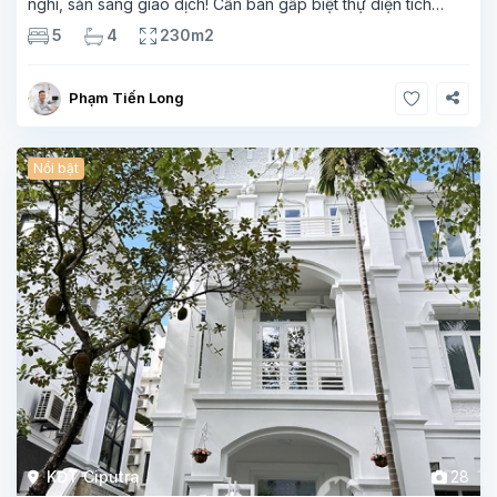
nghi, sẵn sàng giao dịch! Cần bán gấp biệt thự diện tích
230m², được chủ nhà đầu tư kỹ lưỡng, thiết kế lại toàn bộ với
5
4
230m2
phong
Phạm Tiến Long
Nổi bật
KĐT Ciputra
28