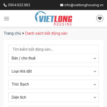
Skip
0904.622.983
info@vietlonghousing.vn
to
content
Trang chủ
»
Danh sách bất động sản