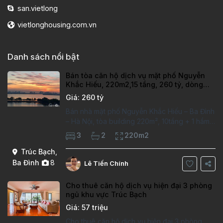
san.vietlong
vietlonghousing.com.vn
Danh sách nổi bật
Bán tòa căn hộ dịch vụ mặt phố Nguyễn
Khắc Hiếu, 220m2,15 tầng, 260 tỷ, dòng
tiền 500 triệu/tháng
Giá: 260 tỷ
Bán nhà mặt phố Nguyễn Khắc Hiếu – Ba Đình
– Hà Nội, tòa building 220m², 10tầng + 1 hầm –
MT8m – dòng tiền cho thuê 500 triệu/tháng.
3
2
220m2
(gà đẻ trứng vàng, giá đầu tư, mua là lãi).
View hồ,
Trúc Bạch
,
Ba Đình
8
Lê Tiến Chính
Cho thuê căn hộ dịch vụ hiện đại 3 phòng
ngủ khu vực Trúc Bạch
Giá: 57 triệu
Cho thuê căn hộ dịch vụ hiện đại 3 phòng