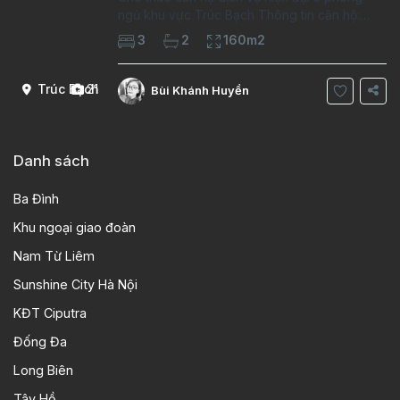
ngủ khu vực Trúc Bạch Thông tin căn hộ:
Diện tích: 160m², thiết kế rộng rãi, thoáng mát
3
2
160m2
Gồm: 3 phòng ngủ, 2 phòng tắm, phòng
khách và bếp mở hiện đại Trang bị
Trúc Bạch
21
Bùi Khánh Huyền
Danh sách
Ba Đình
Khu ngoại giao đoàn
Nam Từ Liêm
Sunshine City Hà Nội
KĐT Ciputra
Đống Đa
Long Biên
Tây Hồ