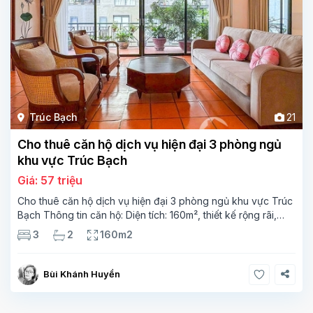
Trúc Bạch
21
Cho thuê căn hộ dịch vụ hiện đại 3 phòng ngủ
khu vực Trúc Bạch
Giá: 57 triệu
Cho thuê căn hộ dịch vụ hiện đại 3 phòng ngủ khu vực Trúc
Bạch Thông tin căn hộ: Diện tích: 160m², thiết kế rộng rãi,
thoáng mát Gồm: 3 phòng ngủ, 2 phòng tắm, phòng khách
3
2
160m2
và bếp mở hiện đại Trang bị
Bùi Khánh Huyền