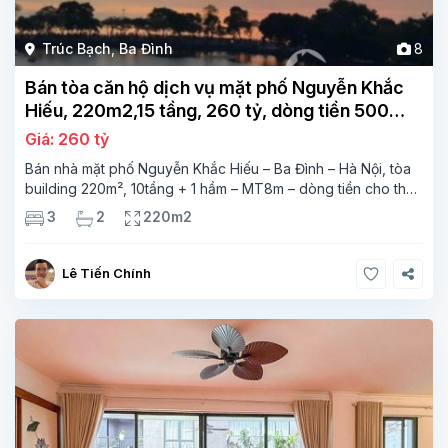
Trúc Bạch
,
Ba Đình
8
Bán tòa căn hộ dịch vụ mặt phố Nguyễn Khắc
Hiếu, 220m2,15 tầng, 260 tỷ, dòng tiền 500
triệu/tháng
Giá: 260 tỷ
Bán nhà mặt phố Nguyễn Khắc Hiếu – Ba Đình – Hà Nội, tòa
building 220m², 10tầng + 1 hầm – MT8m – dòng tiền cho thuê
500 triệu/tháng. (gà đẻ trứng vàng, giá đầu tư, mua là lãi).
3
2
220m2
View hồ,
Lê Tiến Chính