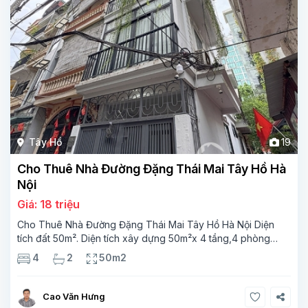
Tây Hồ
19
Cho Thuê Nhà Đường Đặng Thái Mai Tây Hồ Hà
Nội
Giá: 18 triệu
Cho Thuê Nhà Đường Đặng Thái Mai Tây Hồ Hà Nội Diện
tích đất 50m². Diện tích xây dựng 50m²x 4 tầng,4 phòng
ngủ, 2 phòng tăm Tầng 1–1 phòng khách phòng bếp,wc
4
2
50m2
Tầng 2- 2 phòng ngủ ,1 phòng tắm Tầng 3 -2 phòng
Cao Văn Hưng