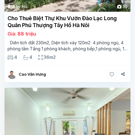
Tây Hồ
30
Cho Thuê Biệt Thự Khu Vườn Đào Lạc Long
Quân Phú Thượng Tây Hồ Hà Nôi
Giá: 88 triệu
Diên tích đất 230m2, Diện tích xây 120m2 4 phòng ngủ, 4
phòng tắm Tầng 1 phòng khách, phòng bếp,1 phòng ngủ, 1
wc Tầng 2- 2 phòng ngủ, 2 phòng tắm,phòng sinh hoạt
4
4
36m2
trung Tầng 3-2 phòng ngủ, 2 phòng tắm,phòng thờ Vị
Cao Văn Hưng