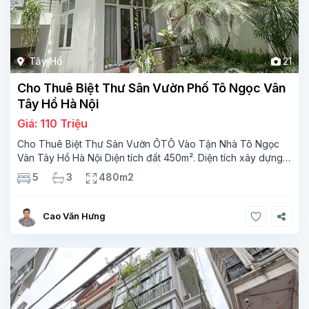
Tây Hồ
21
Cho Thuê Biệt Thư Sân Vườn Phố Tô Ngọc Vân
Tây Hồ Hà Nội
Giá: 110 Triệu
Cho Thuê Biệt Thư Sân Vườn ÔTÔ Vào Tận Nhà Tô Ngọc
Vân Tây Hồ Hà Nội Diện tích đất 450m². Diện tích xây dựng
160m²x3 tầng,3 phòng ngủ,5 phòng tăm Tầng 1– phòng
5
3
480m2
khách 1 phòng bếp,phòng ăn 1 wc Tầng 2 -4
Cao Văn Hưng