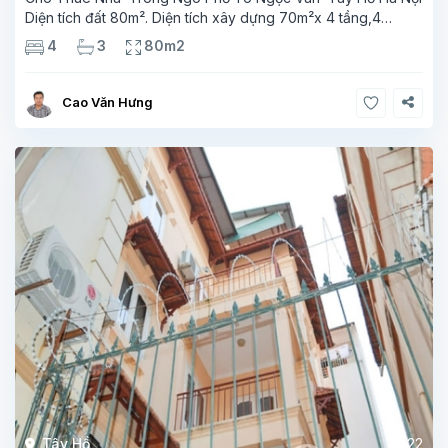
Diện tích đất 80m². Diện tích xây dựng 70m²x 4 tầng,4
phòng ngủ, 3 phòng tăm Tầng 1–1 phòng bếp,wc Tầng 2-
4
3
80m2
phòng khách 1 phòng ngủ ,1 phòng tắm Tầng 3
Cao Văn Hưng
Tây Hồ
22