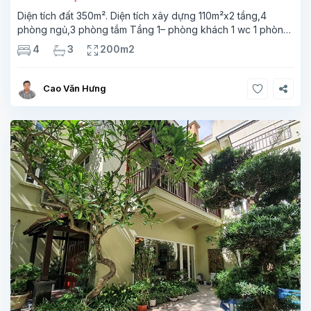
Diện tích đất 350m². Diện tích xây dựng 110m²x2 tầng,4
phòng ngủ,3 phòng tắm Tầng 1– phòng khách 1 wc 1 phòng
bếp,phòng ngủ,phòng tắm, Tầng 2 -3 phòng ngủ, 2 phòng
4
3
200m2
tắm Vị trí 5 phút ra đến chợ hoa Hồ Tây Ngôi
Cao Văn Hưng