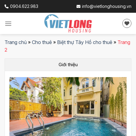
Skip
0904.622.983
info@vietlonghousing.vn
to
content
Trang chủ
»
Cho thuê
»
Biệt thự Tây Hồ cho thuê
»
Trang
2
Giới thiệu