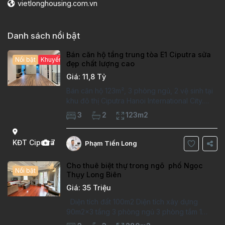
vietlonghousing.com.vn
Danh sách nổi bật
Bán căn hộ tầng trung tòa E1 Ciputra sửa
Nổi bật
Khuyến mại hấp dẫn
đẹp chất lượng cao
Giá: 11,8 Tỷ
Bán căn hộ 123m², 3 phòng ngủ, 2 vệ sinh tại
khu đô thị Ciputra Hanoi International City.
Căn hộ đã sửa mới kỹ, chất lượng cao, sàn
3
2
123m2
gỗ, bếp hiện đại, không gian thoáng sáng.
Thông tin căn hộ: Diện tích:
KĐT Ciputra
7
Phạm Tiến Long
Cho thuê biệt thự trong ngõ phố Ngọc
Nổi bật
Thụy Long Biên
Giá: 35 Triệu
Diện tích đất 100m2 Diện tích xây dựng
90m2x3 tầng 3 phòng ngủ 3 phòng tắm 1
phòng làm việc Vị trí ý tưởng 10 phút đi bộ tới