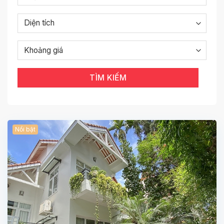
Giá thuê
biệt thự tại Tây Hồ dao động từ
1.000 –
5.000 USD/tháng
, tùy thuộc vào vị trí, diện tích và
tiện nghi đi kèm.
Biệt thự thường nằm tại các khu vực yên tĩnh, giao
thông thuận tiện, gần trường quốc tế, trung tâm mua
sắm và các tiện ích sống chất lượng cao.
TÌM KIẾM
Liên hệ ngay để được tư vấn & xem nhà miễn
phí!
Nổi bật