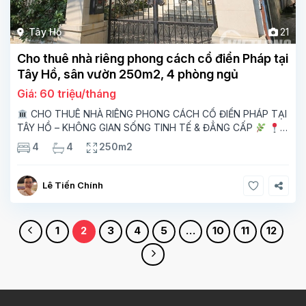
Tây Hồ
21
Cho thuê nhà riêng phong cách cổ điển Pháp tại
Tây Hồ, sân vườn 250m2, 4 phòng ngủ
Giá: 60 triệu/tháng
CHO THUÊ NHÀ RIÊNG PHONG CÁCH CỔ ĐIỂN PHÁP TẠI
TÂY HỒ – KHÔNG GIAN SỐNG TINH TẾ & ĐẲNG CẤP
Vị trí: Tây Hồ – khu vực yên tĩnh, xanh mát, nhiều người nước
4
4
250m2
ngoài sinh sống,
Lê Tiến Chính
1
2
3
4
5
…
10
11
12