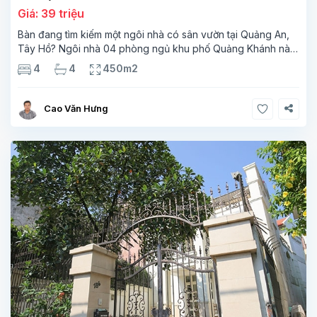
Giá: 39 triệu
Bàn đang tìm kiếm một ngôi nhà có sân vườn tại Quảng An,
Tây Hồ? Ngôi nhà 04 phòng ngủ khu phố Quảng Khánh này
sẽ là lựa chọn lý tưởng giành cho bạn Diện tích đất: 130m².
4
4
450m2
Diện tích xây dựng:
Cao Văn Hưng