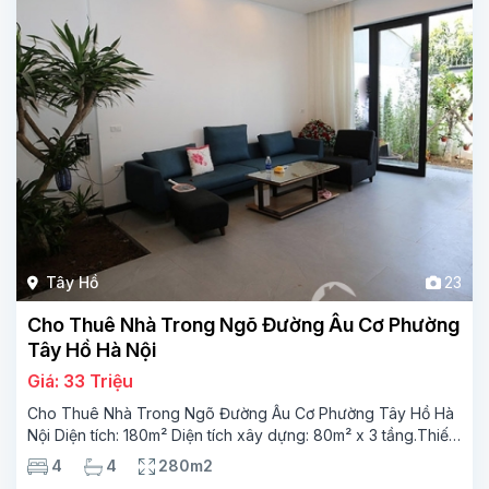
Tây Hồ
23
Cho Thuê Nhà Trong Ngõ Đường Âu Cơ Phường
Tây Hồ Hà Nội
Giá: 33 Triệu
Cho Thuê Nhà Trong Ngõ Đường Âu Cơ Phường Tây Hồ Hà
Nội Diện tích: 180m² Diện tích xây dựng: 80m² x 3 tầng.Thiết
kế: 4 phòng ngủ – 4 phòng tắm Tầng 1 phòng khách rộng,
4
4
280m2
phòng ăn, bếp, Tầng 2 có 2