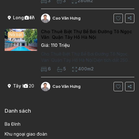
3
3
280m2
trường việt pháp Ngôi nhà được thiết kế theo
kiểu phát cổ,trong khu dân
Long Biên
17
Cao Văn Hưng
Cho Thuê Biệt Thự Bể Bơi Đường Tô Ngọc
Nổi bật
Vân Quận Tây Hồ Hà Nội
Giá: 110 Triệu
Cho Thuê Biệt Thự Bể Bơi Đường Tô Ngọc
Vân Quận Tây Hồ Hà Nội Diện tích đất 250m2
Diện tích xây dựng 100m2 Xây 4 tầng, 6
6
5
400m2
phòng ngủ 5 phòng tắm Tầng 1, , phòng
khách , phòng bếp-1wc Tầng 2, 2 phòng
Tây Hồ
20
Cao Văn Hưng
Danh sách
Ba Đình
Khu ngoại giao đoàn