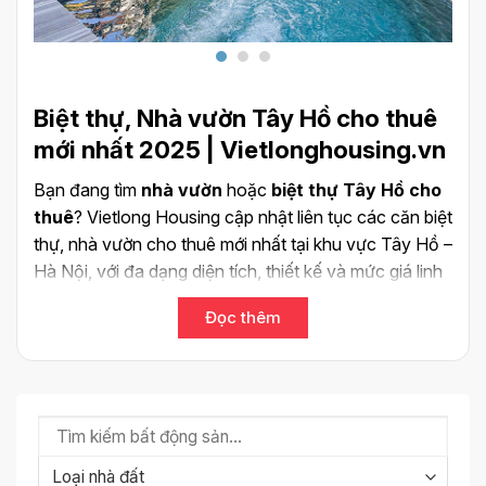
Biệt thự, Nhà vườn Tây Hồ cho thuê
mới nhất 2025 | Vietlonghousing.vn
Bạn đang tìm
nhà vườn
hoặc
biệt thự Tây Hồ cho
thuê
? Vietlong Housing cập nhật liên tục các căn biệt
thự, nhà vườn cho thuê mới nhất tại khu vực Tây Hồ –
Hà Nội, với đa dạng diện tích, thiết kế và mức giá linh
hoạt.
Đọc thêm
Chúng tôi cung cấp nhiều lựa chọn
biệt thự có bể
bơi
, sân vườn rộng, nội thất hiện đại, phù hợp với nhu
cầu sinh sống và làm việc của chuyên gia nước
ngoài, gia đình hoặc cá nhân đang tìm kiếm không
gian sống cao cấp gần Hồ Tây.