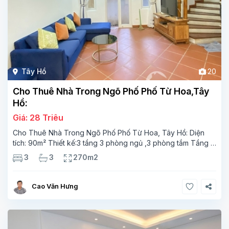
Tây Hồ
20
Cho Thuê Nhà Trong Ngõ Phố Phố Từ Hoa,Tây
Hồ:
Giá: 28 Triêu
Cho Thuê Nhà Trong Ngõ Phố Phố Từ Hoa, Tây Hồ: Diện
tích: 90m² Thiết kế:3 tầng 3 phòng ngủ ,3 phòng tắm Tầng 1:
Phòng khách,phòng bếp, phòng ,wc – T- Tầng 2: 2 phòng
3
3
270m2
ngủ, 2 phòng tắm – Tầng 3: 2
Cao Văn Hưng