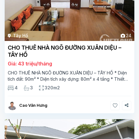
Tây Hồ
24
CHO THUÊ NHÀ NGÕ ĐƯỜNG XUÂN DIỆU –
TÂY HỒ
Giá: 43 triệu/tháng
CHO THUÊ NHÀ NGÕ ĐƯỜNG XUÂN DIỆU – TÂY HỒ * Diện
tích đất: 90m² * Diện tích xây dựng: 80m² x 4 tầng * Thiết
kế: 4 phòng ngủ, 3 phòng tắm * Nhà đẹp, phù hợp ở gia
4
3
320m2
đình hoặc người nước
Cao Văn Hưng