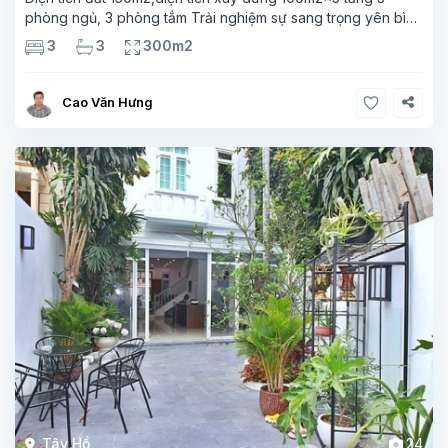
phòng ngủ, 3 phòng tắm Trải nghiệm sự sang trọng yên bình
với biệt thự độc đáo mang cảm hứng Nhật Bản này, nằm ở
3
3
300m2
trung tâm Tây Hồ, Hà Nội.
Cao Văn Hưng
Tây Hồ
24