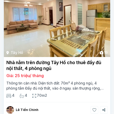
Tây Hồ
19
Nhà nằm trên đường Tây Hồ cho thuê đầy đủ
nội thất, 4 phòng ngủ
Giá: 25 triệu/ tháng
Thông tin căn nhà: Diện tích đất: 70m² 4 phòng ngủ, 4
phòng tắm Đầy đủ nội thất, vào ở ngay. sân thượng rộng,
thoáng mát Nằm trên đường Tây Hồ, gần các trường học,
4
4
70m2
mẫu giáo, nhà hàng Ngôi nhà rất phù hợp cho gia
Lê Tiến Chính