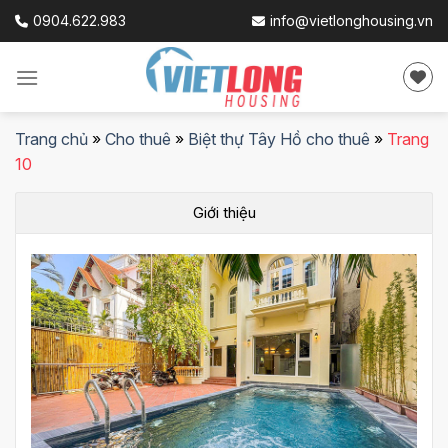
Skip
0904.622.983
info@vietlonghousing.vn
to
content
Trang chủ
»
Cho thuê
»
Biệt thự Tây Hồ cho thuê
»
Trang
10
Giới thiệu