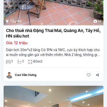
Tây Hồ
14
Cho thuê nhà Đặng Thai Mai, Quảng An, Tây Hồ,
HN siêu hot
Giá: 12 triệu
Diện tich 20m²x2 tầng Có 1PN và 1WC, cực kỳ thích hợp cho
ai muốn sống gần gũi với thiên nhiên. Nhà 2 tầng, không gian
thoáng đãng, dễ dàng decor theo phong cách riêng. Đầy
1
1
40m2
đủ tiện nghi, chỉ việc dọn vào
Cao Văn Hưng