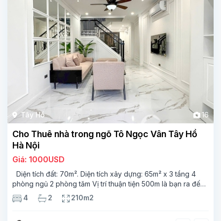
Tây Hồ
16
Cho Thuê nhà trong ngõ Tô Ngọc Vân Tây Hồ
Hà Nội
Giá: 1000USD
Diện tích đất: 70m². Diện tích xây dựng: 65m² x 3 tầng 4
phòng ngủ 2 phòng tăm Vị trí thuận tiện 500m là bạn ra đến
Hồ Tây,và công viên ngay trung tâm Tây Hồ, gần với hầu hết
4
2
210m2
các tiện ích