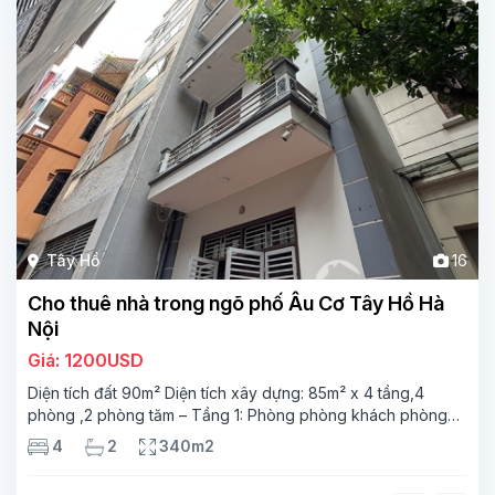
Tây Hồ
16
Cho thuê nhà trong ngõ phố Âu Cơ Tây Hồ Hà
Nội
Giá: 1200USD
Diện tích đất 90m² Diện tích xây dựng: 85m² x 4 tầng,4
phòng ,2 phòng tăm – Tầng 1: Phòng phòng khách phòng
bếp tầng 2-2 phòng ngủ,1 phòng tắm – Tầng 3: 2 phòng
4
2
340m2
ngủ 1 phòng tắm.tầng 4 phòng thờ,sân