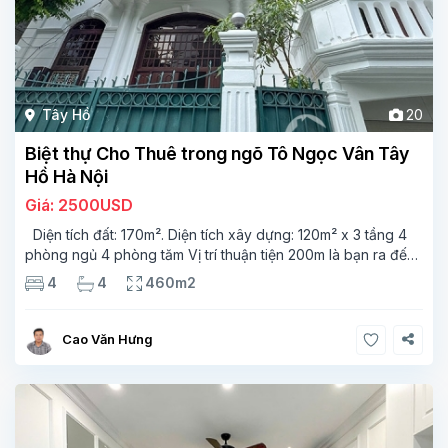
Tây Hồ
20
Biệt thự Cho Thuê trong ngõ Tô Ngọc Vân Tây
Hồ Hà Nội
Giá: 2500USD
Diện tích đất: 170m². Diện tích xây dựng: 120m² x 3 tầng 4
phòng ngủ 4 phòng tăm Vị trí thuận tiện 200m là bạn ra đến
Hồ Tây,và công viên ngay trung tâm Tây Hồ, gần với hầu hết
4
4
460m2
các tiện ích
Cao Văn Hưng