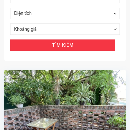
Giá thuê
biệt thự tại Tây Hồ dao động từ
1.000 –
5.000 USD/tháng
, tùy thuộc vào vị trí, diện tích và
tiện nghi đi kèm.
Biệt thự thường nằm tại các khu vực yên tĩnh, giao
thông thuận tiện, gần trường quốc tế, trung tâm mua
sắm và các tiện ích sống chất lượng cao.
TÌM KIẾM
Liên hệ ngay để được tư vấn & xem nhà miễn
phí!