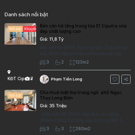
Danh sách nổi bật
Bán căn hộ tầng trung tòa E1 Ciputra sửa
Nổi bật
Khuyến mại hấp dẫn
đẹp chất lượng cao
Giá: 11,8 Tỷ
Bán căn hộ 123m², 3 phòng ngủ, 2 vệ sinh tại
khu đô thị Ciputra Hanoi International City.
Căn hộ đã sửa mới kỹ, chất lượng cao, sàn
3
2
123m2
gỗ, bếp hiện đại, không gian thoáng sáng.
Thông tin căn hộ: Diện tích:
KĐT Ciputra
7
Phạm Tiến Long
Cho thuê biệt thự trong ngõ phố Ngọc
Nổi bật
Thụy Long Biên
Giá: 35 Triệu
Diện tích đất 100m2 Diện tích xây dựng
90m2x3 tầng 3 phòng ngủ 3 phòng tắm 1
phòng làm việc Vị trí ý tưởng 10 phút đi bộ tới
3
3
280m2
trường việt pháp Ngôi nhà được thiết kế theo