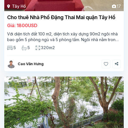
Tây Hồ
17
Cho thuê Nhà Phố Đặng Thai Mai quận Tây Hồ
Giá: 1800USD
Với diện tích đất 100 m2, diện tích xây dựng 90m2 ngôi nhà
bao gồm 5 phòng ngủ và 5 phòng tắm. Ngôi nhà nằm trong
khu vưc yên tính an ninh tốt rất phù hợp cho cho gia đinh và
5
5
320m2
Cao Văn Hưng