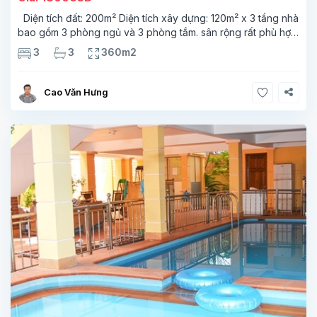
Diện tích đất: 200m² Diện tích xây dựng: 120m² x 3 tầng nhà
bao gồm 3 phòng ngủ và 3 phòng tắm. sân rộng rất phù hợp
cho những gia đình, nhóm bạn ở ghép Nằm ở trung tâm Tây
3
3
360m2
Hồ, khu vực
Cao Văn Hưng