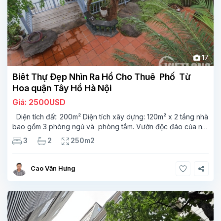
17
Biêt Thự Đẹp Nhìn Ra Hồ Cho Thuê Phố Từ
Hoa quận Tây Hồ Hà Nội
Giá: 2500USD
Diện tích đất: 200m² Diện tích xây dựng: 120m² x 2 tầng nhà
bao gồm 3 phòng ngủ và phòng tắm. Vườn độc đáo của nó
rất phù hợp cho những các gia đình Nằm ở trung tâm Tây Hồ
3
2
250m2
Cao Văn Hưng