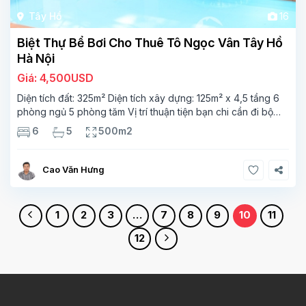
Tây Hồ
16
Biệt Thự Bể Bơi Cho Thuê Tô Ngọc Vân Tây Hồ
Hà Nội
Giá: 4,500USD
Diện tích đất: 325m² Diện tích xây dựng: 125m² x 4,5 tầng 6
phòng ngủ 5 phòng tăm Vị trí thuận tiện bạn chi cần đi bộ
500m là bạn ra đến Hồ Tây, Ngay trung tâm Tây Hồ, gần với
6
5
500m2
hầu hết
Cao Văn Hưng
1
2
3
…
7
8
9
10
11
12