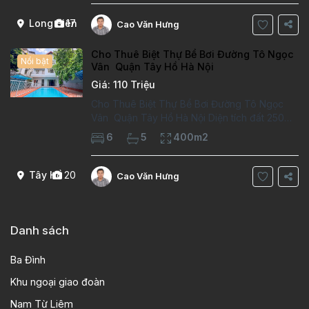
kiểu phát cổ,trong khu dân
Long Biên
17
Cao Văn Hưng
Cho Thuê Biệt Thự Bể Bơi Đường Tô Ngọc
Nổi bật
Vân Quận Tây Hồ Hà Nội
Giá: 110 Triệu
Cho Thuê Biệt Thự Bể Bơi Đường Tô Ngọc
Vân Quận Tây Hồ Hà Nội Diện tích đất 250m2
Diện tích xây dựng 100m2 Xây 4 tầng, 6
6
5
400m2
phòng ngủ 5 phòng tắm Tầng 1, , phòng
khách , phòng bếp-1wc Tầng 2, 2 phòng
Tây Hồ
20
Cao Văn Hưng
Danh sách
Ba Đình
Khu ngoại giao đoàn
Nam Từ Liêm