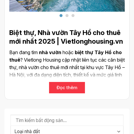
Biệt thự, Nhà vườn Tây Hồ cho thuê
mới nhất 2025 | Vietlonghousing.vn
Bạn đang tìm
nhà vườn
hoặc
biệt thự Tây Hồ cho
thuê
? Vietlong Housing cập nhật liên tục các căn biệt
thự, nhà vườn cho thuê mới nhất tại khu vực Tây Hồ –
Hà Nội, với đa dạng diện tích, thiết kế và mức giá linh
hoạt.
Đọc thêm
Chúng tôi cung cấp nhiều lựa chọn
biệt thự có bể
bơi
, sân vườn rộng, nội thất hiện đại, phù hợp với nhu
cầu sinh sống và làm việc của chuyên gia nước
ngoài, gia đình hoặc cá nhân đang tìm kiếm không
gian sống cao cấp gần Hồ Tây.