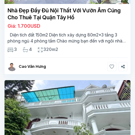
Nhà Đẹp Đầy Đủ Nội Thất Với Vườn Ấm Cúng
Cho Thuê Tại Quận Tây Hồ
Giá: 1.700USD
Diện tích đất 150m2 Diện tích xây dựng 80m2x3 tầng 3
phòng ngủ 4 phòng tắm Chào mừng bạn đến với ngôi nhà
được trang bị nội thất đẹp mắt này, nằm trong khu vực yên
3
4
320m2
tĩnh và được ưa chuộng của
Cao Văn Hưng