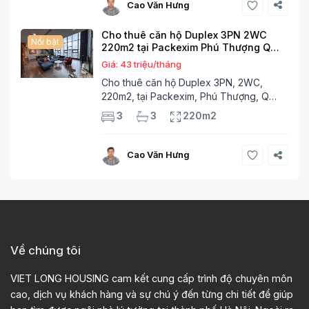
Tầng 2, 2 phòng
Tây Hồ
20
Cao Văn Hưng
Cho thuê căn hộ Duplex 3PN 2WC
Nổi bật
220m2 tại Packexim Phú Thượng Q
Tây Hồ
Giá: 43 triệu/tháng
Cho thuê căn hộ Duplex 3PN, 2WC,
220m2, tại Packexim, Phú Thượng, Q
Tây Hồ Nằm ở Chung cư Packexim,
3
3
220m2
Phường Phú Thượng, Hà Nội – Quận Tây
Hồ, Hà Nội cũ, căn hộ CC này có diện
tích rộng 220m²,
28
Cao Văn Hưng
Về chúng tôi
VIET LONG HOUSING cam kết cung cấp trình độ chuyên môn
cao, dịch vụ khách hàng và sự chú ý đến từng chi tiết để giúp