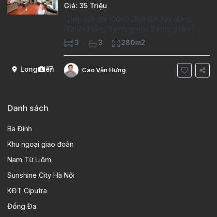
Giá: 35 Triệu
Diện tích đất 100m2 Diện tích xây dựng
90m2x3 tầng 3 phòng ngủ 3 phòng tắm 1
phòng làm việc Vị trí ý tưởng 10 phút đi bộ tới
3
3
280m2
trường việt pháp Ngôi nhà được thiết kế theo
kiểu phát cổ,trong khu dân
Long Biên
17
Cao Văn Hưng
Danh sách
Ba Đình
Khu ngoại giao đoàn
Nam Từ Liêm
Sunshine City Hà Nội
KĐT Ciputra
Đống Đa