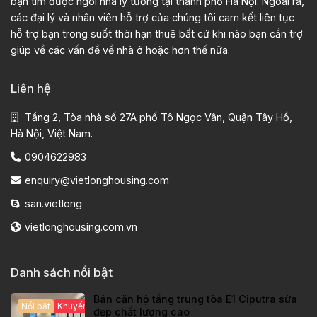
bạn tìm được ngôi nhà lý tưởng tại thành phố Hà Nội. Ngoài ra,
các đại lý và nhân viên hỗ trợ của chúng tôi cam kết liên tục
hỗ trợ bạn trong suốt thời hạn thuê bất cứ khi nào bạn cần trợ
giúp về các vấn đề về nhà ở hoặc hơn thế nữa.
Liên hệ
Tầng 2, Tòa nhà số 27A phố Tô Ngọc Vân, Quận Tây Hồ,
Hà Nội, Việt Nam.
0904622983
enquiry@vietlonghousing.com
san.vietlong
vietlonghousing.com.vn
Danh sách nổi bật
Bán căn hộ tầng trung tòa E1 Ciputra sửa
Nổi bật
Khuyến mại hấp dẫn
đẹp chất lượng cao