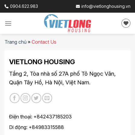
Skip
0904.622.983
info@vietlonghousing.vn
to
content
Trang chủ
»
Contact Us
VIETLONG HOUSING
Tầng 2, Tòa nhà số 27A phố Tô Ngọc Vân,
Quận Tây Hồ, Hà Nội, Việt Nam.
Điện thoại: +842437185203
Di động: +84983315588