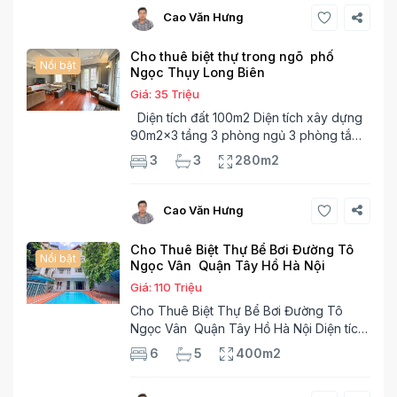
phòng bếp,wc Tầng 2 -2 phòng
Tây Hồ
33
Cao Văn Hưng
Cho thuê biệt thự trong ngõ phố
Nổi bật
Ngọc Thụy Long Biên
Giá: 35 Triệu
Diện tích đất 100m2 Diện tích xây dựng
90m2x3 tầng 3 phòng ngủ 3 phòng tắm 1
phòng làm việc Vị trí ý tưởng 10 phút đi
3
3
280m2
bộ tới trường việt pháp Ngôi nhà được
thiết kế theo kiểu phát cổ,trong khu dân
Long Biên
17
Cao Văn Hưng
Cho Thuê Biệt Thự Bể Bơi Đường Tô
Nổi bật
Ngọc Vân Quận Tây Hồ Hà Nội
Giá: 110 Triệu
Cho Thuê Biệt Thự Bể Bơi Đường Tô
Ngọc Vân Quận Tây Hồ Hà Nội Diện tích
đất 250m2 Diện tích xây dựng 100m2
6
5
400m2
Xây 4 tầng, 6 phòng ngủ 5 phòng tắm
Tầng 1, , phòng khách , phòng bếp-1wc