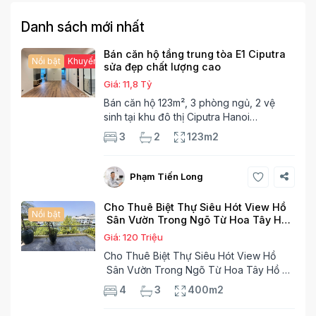
Danh sách mới nhất
Bán căn hộ tầng trung tòa E1 Ciputra
Nổi bật
Khuyến mại hấp dẫn
sửa đẹp chất lượng cao
Giá: 11,8 Tỷ
Bán căn hộ 123m², 3 phòng ngủ, 2 vệ
sinh tại khu đô thị Ciputra Hanoi
International City. Căn hộ đã sửa mới kỹ,
3
2
123m2
chất lượng cao, sàn gỗ, bếp hiện đại,
không gian thoáng sáng. Thông tin căn
hộ: Diện tích:
KĐT Ciputra
7
Phạm Tiến Long
Cho Thuê Biệt Thự Siêu Hót View Hồ
Nổi bật
Sân Vườn Trong Ngõ Từ Hoa Tây Hồ
Hà Nội
Giá: 120 Triệu
Cho Thuê Biệt Thự Siêu Hót View Hồ
Sân Vườn Trong Ngõ Từ Hoa Tây Hồ Hà
Nội Diện tích đất 170m². Diện tích xây
4
3
400m2
dựng 100m²x4 tầng,4 phòng ngủ, 3
phòng tăm Tầng 1– phòng khách, 1