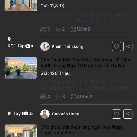
Giá: 11,8 Tỷ
Bán căn hộ 123m², 3 phòng ngủ, 2 vệ sinh tại
khu đô thị Ciputra Hanoi International City.
Căn hộ đã sửa mới kỹ, chất lượng cao, sàn
3
2
123m2
gỗ, bếp hiện đại, không gian thoáng sáng.
Thông tin căn hộ: Diện tích:
KĐT Ciputra
7
Phạm Tiến Long
Cho Thuê Biệt Thự Siêu Hót View Hồ Sân
Nổi bật
Vườn Trong Ngõ Từ Hoa Tây Hồ Hà Nội
Giá: 120 Triệu
Cho Thuê Biệt Thự Siêu Hót View Hồ Sân
Vườn Trong Ngõ Từ Hoa Tây Hồ Hà Nội Diện
tích đất 170m². Diện tích xây dựng 100m²x4
4
3
400m2
tầng,4 phòng ngủ, 3 phòng tăm Tầng 1–
phòng khách, 1 phòng bếp,wc Tầng 2 -2
phòng
Tây Hồ
33
Cao Văn Hưng
Cho thuê biệt thự trong ngõ phố Ngọc
Nổi bật
Thụy Long Biên