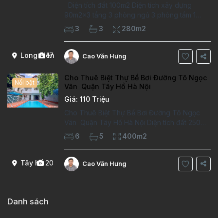
Diện tích đất 100m2 Diện tích xây dựng
90m2x3 tầng 3 phòng ngủ 3 phòng tắm 1
phòng làm việc Vị trí ý tưởng 10 phút đi bộ tới
3
3
280m2
trường việt pháp Ngôi nhà được thiết kế theo
kiểu phát cổ,trong khu dân
Long Biên
17
Cao Văn Hưng
Cho Thuê Biệt Thự Bể Bơi Đường Tô Ngọc
Nổi bật
Vân Quận Tây Hồ Hà Nội
Giá: 110 Triệu
Cho Thuê Biệt Thự Bể Bơi Đường Tô Ngọc
Vân Quận Tây Hồ Hà Nội Diện tích đất 250m2
Diện tích xây dựng 100m2 Xây 4 tầng, 6
6
5
400m2
phòng ngủ 5 phòng tắm Tầng 1, , phòng
khách , phòng bếp-1wc Tầng 2, 2 phòng
Tây Hồ
20
Cao Văn Hưng
Danh sách