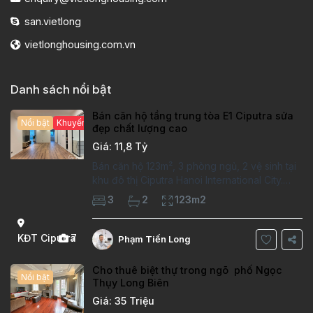
san.vietlong
vietlonghousing.com.vn
Danh sách nổi bật
Bán căn hộ tầng trung tòa E1 Ciputra sửa
Nổi bật
Khuyến mại hấp dẫn
đẹp chất lượng cao
Giá: 11,8 Tỷ
Bán căn hộ 123m², 3 phòng ngủ, 2 vệ sinh tại
khu đô thị Ciputra Hanoi International City.
Căn hộ đã sửa mới kỹ, chất lượng cao, sàn
3
2
123m2
gỗ, bếp hiện đại, không gian thoáng sáng.
Thông tin căn hộ: Diện tích:
KĐT Ciputra
7
Phạm Tiến Long
Cho thuê biệt thự trong ngõ phố Ngọc
Nổi bật
Thụy Long Biên
Giá: 35 Triệu