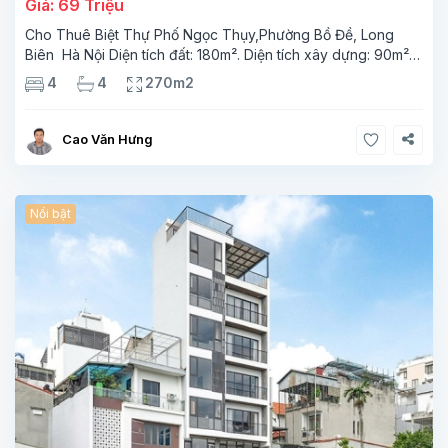
Giá: 69 Triệu
Cho Thuê Biệt Thự Phố Ngọc Thụy,Phường Bồ Đề, Long
Biên Hà Nội Diện tích đất: 180m². Diện tích xây dựng: 90m² x
4 tầng, 4 phòng ngủ,4 phòng tắm Tầng 1 phòng bếp wc
4
4
270m2
phòng ngủ.phòng tắm Tầng 2 phong khách, phòng
ngủ,phòng
Cao Văn Hưng
Nổi bật