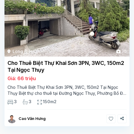
Long Biên
30
Cho Thuê Biệt Thự Khai Sơn 3PN, 3WC, 150m2
Tại Ngọc Thụy
Giá: 66 triệu
Cho Thuê Biệt Thự Khai Sơn 3PN, 3WC, 150m2 Tại Ngọc
Thụy Biệt thự cho thuê tại Đường Ngọc Thụy, Phường Bồ Đề,
Hà Nội, trước đây Quận Long Biên, Hà Nội, với diện tích
3
3
150m2
150m², 3PN, 3WC, 3 tầng,đường vào
Cao Văn Hưng