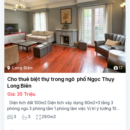
Long Biên
17
Cho thuê biệt thự trong ngõ phố Ngọc Thụy
Long Biên
Giá: 35 Triệu
Diện tích đất 100m2 Diện tích xây dựng 90m2x3 tầng 3
phòng ngủ 3 phòng tắm 1 phòng làm việc Vị trí ý tưởng 10
phút đi bộ tới trường việt pháp Ngôi nhà được thiết kế theo
3
3
280m2
kiểu phát cổ,trong khu dân