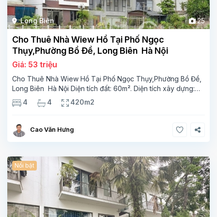
Long Biên
25
Cho Thuê Nhà Wiew Hồ Tại Phố Ngọc
Thụy,Phường Bồ Đề, Long Biên Hà Nội
Giá: 53 triệu
Cho Thuê Nhà Wiew Hồ Tại Phố Ngọc Thụy,Phường Bồ Đề,
Long Biên Hà Nội Diện tích đất: 60m². Diện tích xây dựng:
60m² x 7 tầng, 4 phòng ngủ,4 phòng tắm Tầng 1 Gara Tầng
4
4
420m2
2 phong khách Tầng 3-1 phòng ngủ, 1 phòng
Cao Văn Hưng
Nổi bật