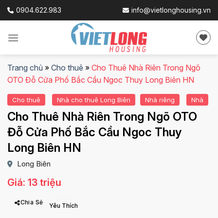
Skip
0904.622.983
info@vietlonghousing.vn
to
content
Trang chủ
»
Cho thuê
»
Cho Thuê Nhà Riên Trong Ngõ
OTO Đỗ Cửa Phố Bắc Cầu Ngoc Thuy Long Biên HN
Cho thuê
Nhà cho thuê Long Biên
Nhà riêng
Nhà
Cho Thuê Nhà Riên Trong Ngõ OTO
Đỗ Cửa Phố Bắc Cầu Ngoc Thuy
Long Biên HN
Long Biên
Giá: 13 triệu
Chia Sẻ