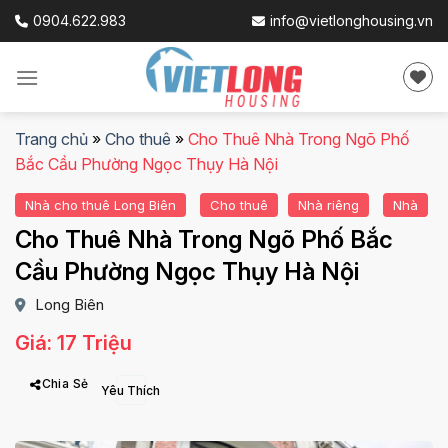
Skip
0904.622.983
info@vietlonghousing.vn
to
content
Trang chủ
»
Cho thuê
»
Cho Thuê Nhà Trong Ngõ Phố
Bắc Cầu Phường Ngọc Thụy Hà Nội
Nhà cho thuê Long Biên
Cho thuê
Nhà riêng
Nhà
Cho Thuê Nhà Trong Ngõ Phố Bắc
Cầu Phường Ngọc Thụy Hà Nội
Long Biên
Giá: 17 Triệu
Chia Sẻ