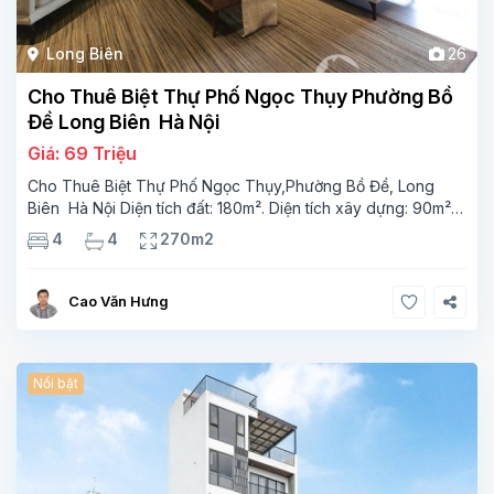
Long Biên
26
Cho Thuê Biệt Thự Phố Ngọc Thụy Phường Bồ
Đề Long Biên Hà Nội
Giá: 69 Triệu
Cho Thuê Biệt Thự Phố Ngọc Thụy,Phường Bồ Đề, Long
Biên Hà Nội Diện tích đất: 180m². Diện tích xây dựng: 90m² x
4 tầng, 4 phòng ngủ,4 phòng tắm Tầng 1 phòng bếp wc
4
4
270m2
phòng ngủ.phòng tắm Tầng 2 phong khách, phòng
ngủ,phòng
Cao Văn Hưng
Nổi bật