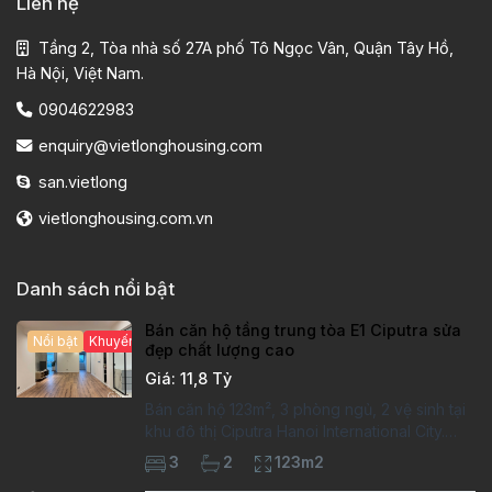
Liên hệ
Tầng 2, Tòa nhà số 27A phố Tô Ngọc Vân, Quận Tây Hồ,
Hà Nội, Việt Nam.
0904622983
enquiry@vietlonghousing.com
san.vietlong
vietlonghousing.com.vn
Danh sách nổi bật
Bán căn hộ tầng trung tòa E1 Ciputra sửa
Nổi bật
Khuyến mại hấp dẫn
đẹp chất lượng cao
Giá: 11,8 Tỷ
Bán căn hộ 123m², 3 phòng ngủ, 2 vệ sinh tại
khu đô thị Ciputra Hanoi International City.
Căn hộ đã sửa mới kỹ, chất lượng cao, sàn
3
2
123m2
gỗ, bếp hiện đại, không gian thoáng sáng.