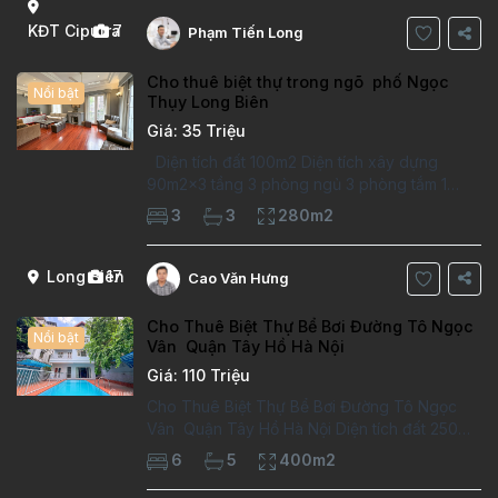
Thông tin căn hộ: Diện tích:
KĐT Ciputra
7
Phạm Tiến Long
Cho thuê biệt thự trong ngõ phố Ngọc
Nổi bật
Thụy Long Biên
Giá: 35 Triệu
Diện tích đất 100m2 Diện tích xây dựng
90m2x3 tầng 3 phòng ngủ 3 phòng tắm 1
phòng làm việc Vị trí ý tưởng 10 phút đi bộ tới
3
3
280m2
trường việt pháp Ngôi nhà được thiết kế theo
kiểu phát cổ,trong khu dân
Long Biên
17
Cao Văn Hưng
Cho Thuê Biệt Thự Bể Bơi Đường Tô Ngọc
Nổi bật
Vân Quận Tây Hồ Hà Nội
Giá: 110 Triệu
Cho Thuê Biệt Thự Bể Bơi Đường Tô Ngọc
Vân Quận Tây Hồ Hà Nội Diện tích đất 250m2
Diện tích xây dựng 100m2 Xây 4 tầng, 6
6
5
400m2
phòng ngủ 5 phòng tắm Tầng 1, , phòng
khách , phòng bếp-1wc Tầng 2, 2 phòng