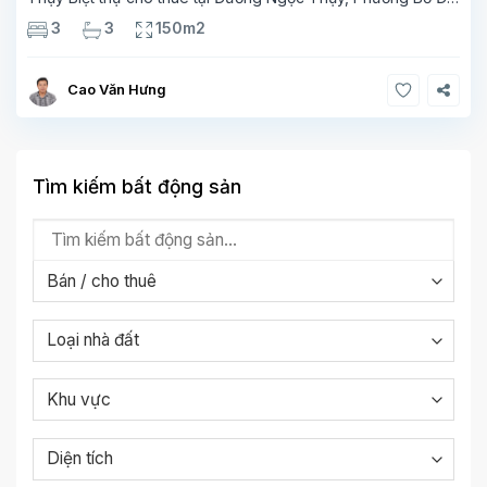
Hà Nội, trước đây Quận Long Biên, Hà Nội, với diện tích
3
3
150m2
150m², 3PN, 3WC, 3 tầng,đường vào
Cao Văn Hưng
Tìm kiếm bất động sản