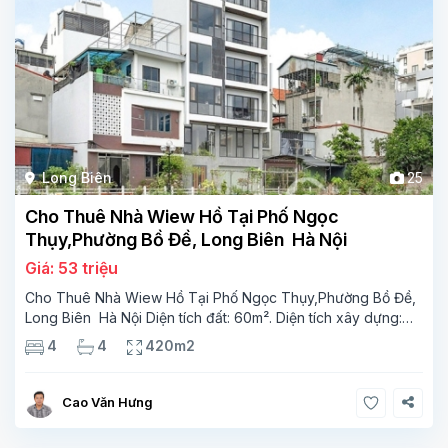
Long Biên
25
Cho Thuê Nhà Wiew Hồ Tại Phố Ngọc
Thụy,Phường Bồ Đề, Long Biên Hà Nội
Giá: 53 triệu
Cho Thuê Nhà Wiew Hồ Tại Phố Ngọc Thụy,Phường Bồ Đề,
Long Biên Hà Nội Diện tích đất: 60m². Diện tích xây dựng:
60m² x 7 tầng, 4 phòng ngủ,4 phòng tắm Tầng 1 Gara Tầng
4
4
420m2
2 phong khách Tầng 3-1 phòng ngủ, 1 phòng
Cao Văn Hưng