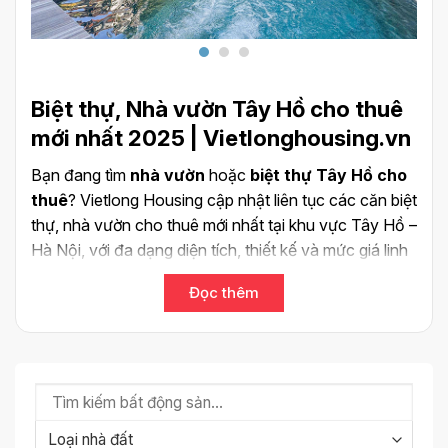
Biệt thự, Nhà vườn Tây Hồ cho thuê
mới nhất 2025 | Vietlonghousing.vn
Bạn đang tìm
nhà vườn
hoặc
biệt thự Tây Hồ cho
thuê
? Vietlong Housing cập nhật liên tục các căn biệt
thự, nhà vườn cho thuê mới nhất tại khu vực Tây Hồ –
Hà Nội, với đa dạng diện tích, thiết kế và mức giá linh
hoạt.
Đọc thêm
Chúng tôi cung cấp nhiều lựa chọn
biệt thự có bể
bơi
, sân vườn rộng, nội thất hiện đại, phù hợp với nhu
cầu sinh sống và làm việc của chuyên gia nước
ngoài, gia đình hoặc cá nhân đang tìm kiếm không
gian sống cao cấp gần Hồ Tây.