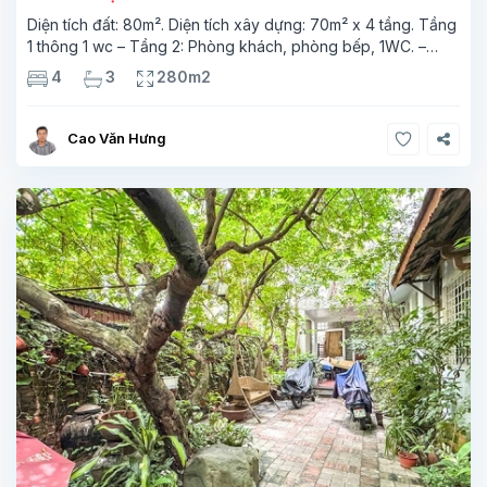
Diện tích đất: 80m². Diện tích xây dựng: 70m² x 4 tầng. Tầng
1 thông 1 wc – Tầng 2: Phòng khách, phòng bếp, 1WC. –
Tầng 3: 2 phòng ngủ, 2 phòng tắm. – Tầng 4: 2 phòng ngủ, 1
4
3
280m2
phòng tắm. Vị trí thuận
Cao Văn Hưng