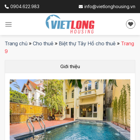
Skip
0904.622.983
info@vietlonghousing.vn
to
content
Trang chủ
»
Cho thuê
»
Biệt thự Tây Hồ cho thuê
»
Trang
9
Giới thiệu