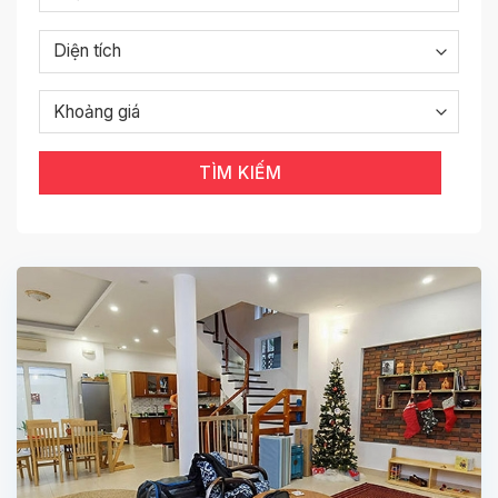
Giá thuê
biệt thự tại Tây Hồ dao động từ
1.000 –
5.000 USD/tháng
, tùy thuộc vào vị trí, diện tích và
tiện nghi đi kèm.
Biệt thự thường nằm tại các khu vực yên tĩnh, giao
thông thuận tiện, gần trường quốc tế, trung tâm mua
sắm và các tiện ích sống chất lượng cao.
TÌM KIẾM
Liên hệ ngay để được tư vấn & xem nhà miễn
phí!