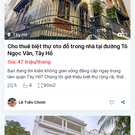
Tây Hồ
23
Cho thuê biệt thự oto đỗ trong nhà tại đường Tô
Ngọc Vân, Tây Hồ
Giá: 47 triệu/tháng
Bạn đang tìm kiếm không gian sống đẳng cấp ngay trung
tâm quận Tây Hồ? Chúng tôi giới thiệu biệt thự rộng rãi, thiết
kế hiện đại, ô tô đỗ trong nhà an toàn – lý tưởng cho gia
5
4
90m2
đình
Lê Tiến Chính