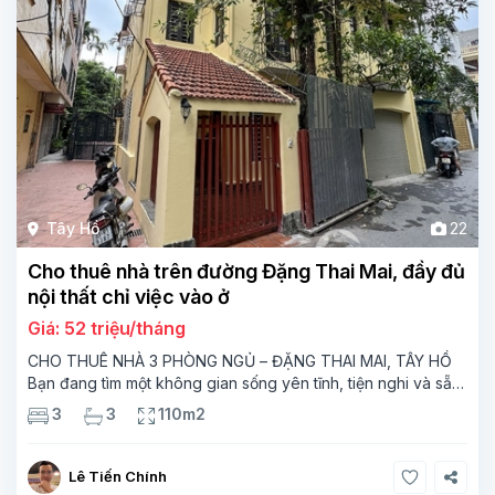
Tây Hồ
22
Cho thuê nhà trên đường Đặng Thai Mai, đầy đủ
nội thất chỉ việc vào ở
Giá: 52 triệu/tháng
CHO THUÊ NHÀ 3 PHÒNG NGỦ – ĐẶNG THAI MAI, TÂY HỒ
Bạn đang tìm một không gian sống yên tĩnh, tiện nghi và sẵn
sàng dọn vào ở ngay? Đừng bỏ lỡ căn nhà tuyệt vời này!
3
3
110m2
Thông tin chi tiết: Vị
Lê Tiến Chính