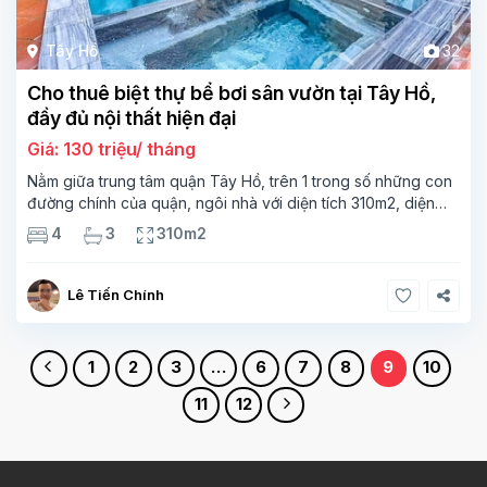
Tây Hồ
32
Cho thuê biệt thự bể bơi sân vườn tại Tây Hồ,
đầy đủ nội thất hiện đại
Giá: 130 triệu/ tháng
Nằm giữa trung tâm quận Tây Hồ, trên 1 trong số những con
đường chính của quận, ngôi nhà với diện tích 310m2, diện
tích xây dựng lên đến 110m2, rộng rãi. Ngôi nhà có bể bơi và
4
3
310m2
sân vườn rộng
Lê Tiến Chính
1
2
3
…
6
7
8
9
10
11
12