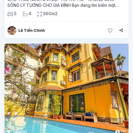
SỐNG LÝ TƯỞNG CHO GIA ĐÌNH Bạn đang tìm kiếm một
không gian sống yên bình giữa lòng Hà Nội? Ngôi nhà tuyệt
5
4
360m2
đẹp tại Tây Hồ này chính là
Lê Tiến Chính
Tây Hồ
26