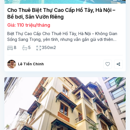
Cho Thuê Biệt Thự Cao Cấp Hồ Tây, Hà Nội –
Bể bơi, Sân Vườn Riêng
Giá: 110 triệu/tháng
Biệt Thự Cao Cấp Cho Thuê Hồ Tây, Hà Nội – Không Gian
Sống Sang Trọng, yên tĩnh, nhưng vẫn gần gũi với thiên
nhiên, Đặc điểm nổi bật của biệt thự: Vị trí đắc địa: Nằm ngay
8
5
350m2
gần Hồ Tây, biệt thự mang
Lê Tiến Chính