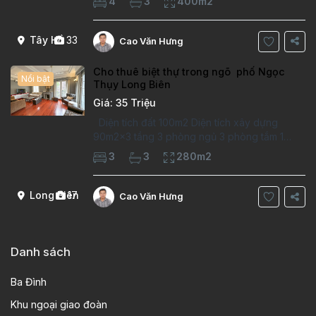
4
3
400m2
tầng,4 phòng ngủ, 3 phòng tăm Tầng 1–
phòng khách, 1 phòng bếp,wc Tầng 2 -2
phòng
Tây Hồ
33
Cao Văn Hưng
Cho thuê biệt thự trong ngõ phố Ngọc
Nổi bật
Thụy Long Biên
Giá: 35 Triệu
Diện tích đất 100m2 Diện tích xây dựng
90m2x3 tầng 3 phòng ngủ 3 phòng tắm 1
phòng làm việc Vị trí ý tưởng 10 phút đi bộ tới
3
3
280m2
trường việt pháp Ngôi nhà được thiết kế theo
kiểu phát cổ,trong khu dân
Long Biên
17
Cao Văn Hưng
Danh sách
Ba Đình
Khu ngoại giao đoàn