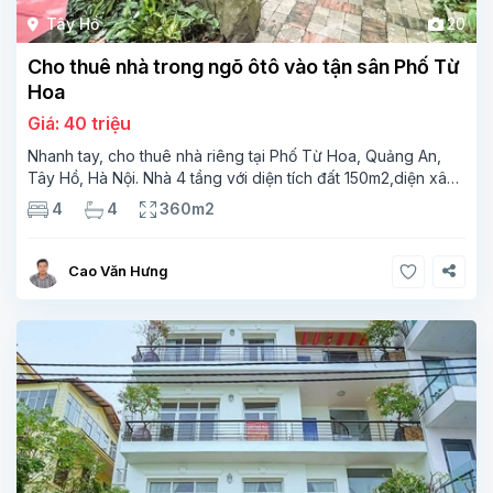
Tây Hồ
20
Cho thuê nhà trong ngõ ôtô vào tận sân Phố Từ
Hoa
Giá: 40 triệu
Nhanh tay, cho thuê nhà riêng tại Phố Từ Hoa, Quảng An,
Tây Hồ, Hà Nội. Nhà 4 tầng với diện tích đất 150m2,diện xây
dựng 90m2X4 tầng thiết kế 4PN và 4WC, phù hợp cho gia
4
4
360m2
đình lớn hoặc
Cao Văn Hưng