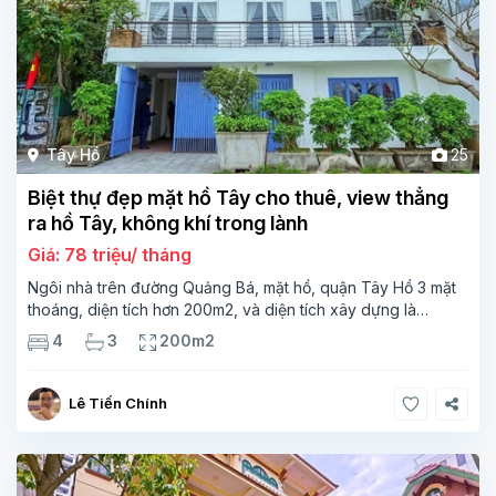
Tây Hồ
25
Biệt thự đẹp mặt hồ Tây cho thuê, view thẳng
ra hồ Tây, không khí trong lành
Giá: 78 triệu/ tháng
Ngôi nhà trên đường Quảng Bá, mặt hồ, quận Tây Hồ 3 mặt
thoáng, diện tích hơn 200m2, và diện tích xây dựng là
180m2, 4 phòng ngủ được trang trí đẹp mắt và ấm cúng, có
4
3
200m2
ban công mở
Lê Tiến Chính