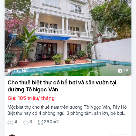
Tây Hồ
28
Cho thuê biệt thự có bể bơi và sân vườn tại
đường Tô Ngọc Vân
Giá: 105 triệu/ tháng
Một biệt thự cho thuê nằm trên đường Tô Ngọc Vân, Tây Hồ.
Biệt thự này có 4 phòng ngủ, 3 phòng tắm, sân lớn, bể bơi
ngoài trời, các phòng tràn ngập ánh sáng tự nhiên. Căn biệt
4
3
260m2
thự