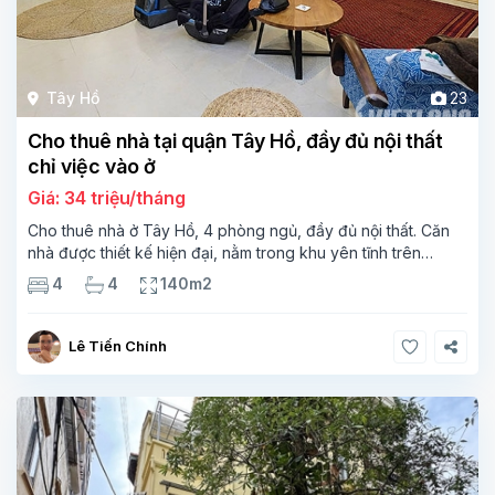
Tây Hồ
23
Cho thuê nhà tại quận Tây Hồ, đầy đủ nội thất
chỉ việc vào ở
Giá: 34 triệu/tháng
Cho thuê nhà ở Tây Hồ, 4 phòng ngủ, đầy đủ nội thất. Căn
nhà được thiết kế hiện đại, nằm trong khu yên tĩnh trên
đường Tây Hồ, gần Hồ Tây, Ngôi nhà có 03 tầng có diện
4
4
140m2
tích sử
Lê Tiến Chính