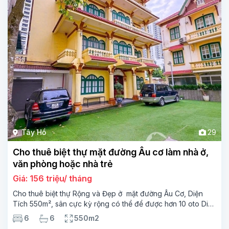
Tây Hồ
29
Cho thuê biệt thự mặt đường Âu cơ làm nhà ở,
văn phòng hoặc nhà trẻ
Giá: 156 triệu/ tháng
Cho thuê biệt thự Rộng và Đẹp ở mặt đường Âu Cơ, Diện
Tích 550m², sân cực kỳ rộng có thể để được hơn 10 oto Diện
tích xây dựng lên tới 150m2 bao gồm 6 phòng ngủ, 6 phòng
6
6
550m2
tắm,