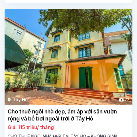
Tây Hồ
22
Cho thuê ngôi nhà đẹp, ấm áp với sân vườn
rộng và bể bơi ngoài trời ở Tây Hồ
Giá: 115 triệu/ tháng
CHO THUÊ NGÔI NHÀ ĐẸP TẠI TÂY HỒ – KHÔNG GIAN