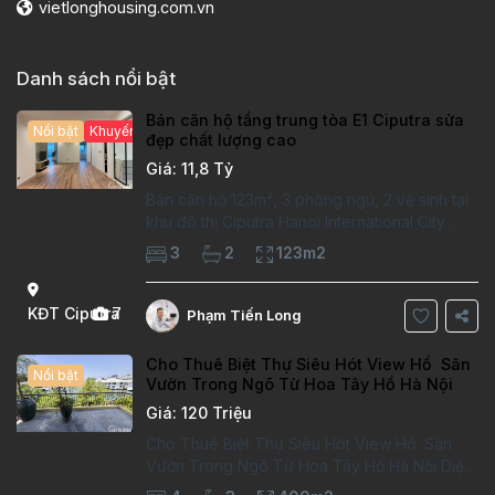
vietlonghousing.com.vn
Danh sách nổi bật
Bán căn hộ tầng trung tòa E1 Ciputra sửa
Nổi bật
Khuyến mại hấp dẫn
đẹp chất lượng cao
Giá: 11,8 Tỷ
Bán căn hộ 123m², 3 phòng ngủ, 2 vệ sinh tại
khu đô thị Ciputra Hanoi International City.
Căn hộ đã sửa mới kỹ, chất lượng cao, sàn
3
2
123m2
gỗ, bếp hiện đại, không gian thoáng sáng.
Thông tin căn hộ: Diện tích:
KĐT Ciputra
7
Phạm Tiến Long
Cho Thuê Biệt Thự Siêu Hót View Hồ Sân
Nổi bật
Vườn Trong Ngõ Từ Hoa Tây Hồ Hà Nội
Giá: 120 Triệu
Cho Thuê Biệt Thự Siêu Hót View Hồ Sân
Vườn Trong Ngõ Từ Hoa Tây Hồ Hà Nội Diện
tích đất 170m². Diện tích xây dựng 100m²x4